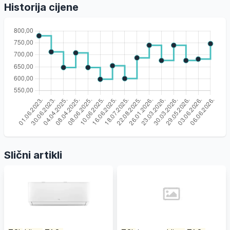
Historija cijene
Slični artikli