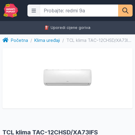
⛽️ Uporedi cijene goriva
Početna
/
Klima uređaji
/
TCL klima TAC-12CHSD/XA73IFS
TCL klima TAC-12CHSD/XA73IFS