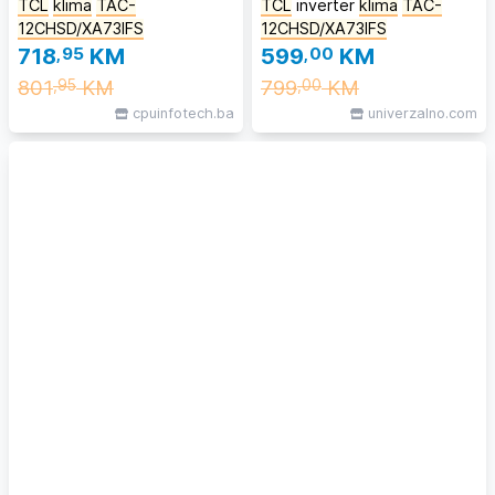
TCL
klima
TAC-
TCL
inverter
klima
TAC-
12CHSD/XA73IFS
12CHSD/XA73IFS
718
,95
KM
599
,00
KM
801
KM
799
KM
,95
,00
cpuinfotech.ba
univerzalno.com