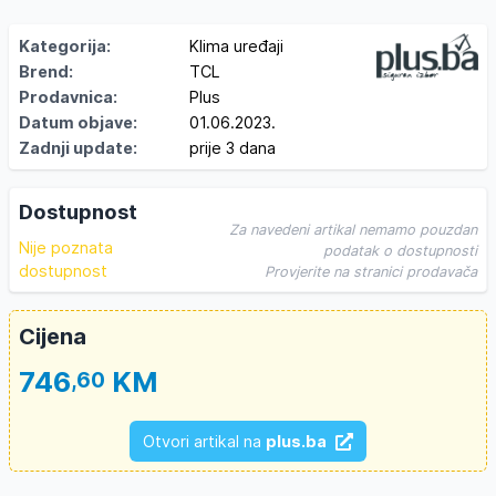
Kategorija:
Klima uređaji
Brend:
TCL
Prodavnica:
Plus
Datum objave:
01.06.2023.
Zadnji update:
prije 3 dana
Dostupnost
Za navedeni artikal nemamo pouzdan
Nije poznata
podatak o dostupnosti
dostupnost
Provjerite na stranici prodavača
Cijena
746
KM
,60
Otvori artikal na
plus.ba