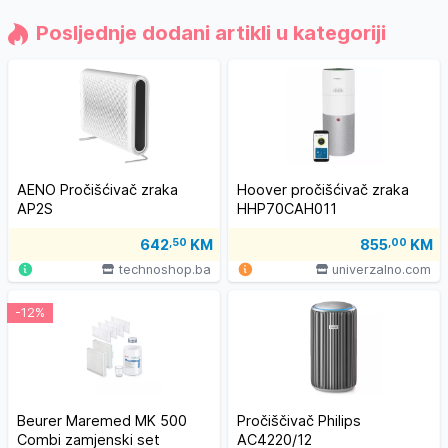
Posljednje dodani artikli u kategoriji
AENO Pročišćivač zraka
Hoover pročišćivač zraka
AP2S
HHP70CAH011
642
,50
KM
855
,00
KM
technoshop.ba
univerzalno.com
-12%
Beurer Maremed MK 500
Pročiščivač Philips
Combi zamjenski set
AC4220/12