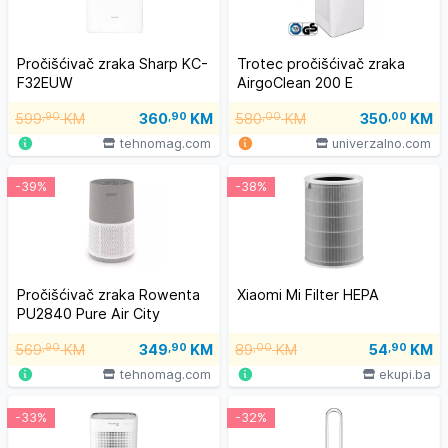
Pročišćivač zraka Sharp KC-
Trotec pročišćivač zraka
F32EUW
AirgoClean 200 E
599
,90
KM
360
,90
KM
580
,00
KM
350
,00
KM
tehnomag.com
univerzalno.com
-39%
-38%
Pročišćivač zraka Rowenta
Xiaomi Mi Filter HEPA
PU2840 Pure Air City
569
,90
KM
349
,90
KM
89
,00
KM
54
,90
KM
tehnomag.com
ekupi.ba
-33%
-32%