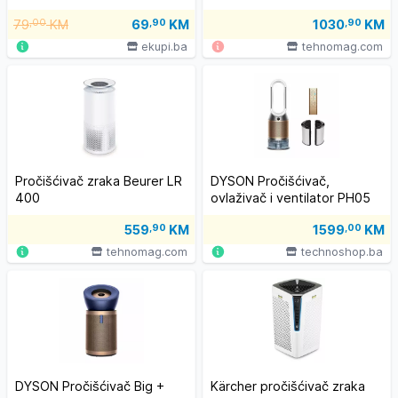
79
,00
KM
69
,90
KM
1030
,90
KM
ekupi.ba
tehnomag.com
Pročišćivač zraka Beurer LR
DYSON Pročišćivač,
400
ovlaživač i ventilator PH05
Purifier Humidify+Cool PH2
559
,90
KM
1599
,00
KM
De-NOx White/Gold
tehnomag.com
technoshop.ba
DYSON Pročišćivač Big +
Kärcher pročišćivač zraka