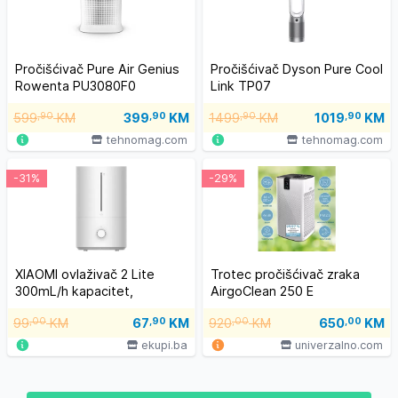
Pročišćivač Pure Air Genius
Pročišćivač Dyson Pure Cool
Rowenta PU3080F0
Link TP07
599
,90
KM
399
,90
KM
1499
,90
KM
1019
,90
KM
tehnomag.com
tehnomag.com
-31%
-29%
XIAOMI ovlaživač 2 Lite
Trotec pročišćivač zraka
300mL/h kapacitet,
AirgoClean 250 E
zapremina 4 litra
99
,00
KM
67
,90
KM
920
,00
KM
650
,00
KM
ekupi.ba
univerzalno.com