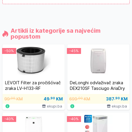
Artikli iz kategorije sa najvećim
popustom
-50%
-45%
LEVOIT Filter za pročišćivač
DeLonghi odvlaživač zraka
zraka LV-H133-RF
DEX210SF Tasciugo AriaDry
99
,00
KM
49
,90
KM
699
,00
KM
387
,90
KM
ekupi.ba
ekupi.ba
-40%
-40%