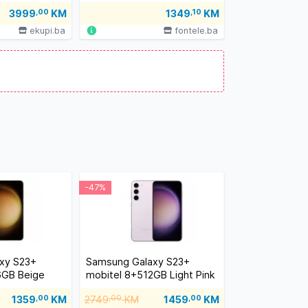
12GB Crni
3999
,00
KM
1349
,10
KM
ekupi.ba
fontele.ba
-47%
xy S23+
Samsung Galaxy S23+
6GB Beige
mobitel 8+512GB Light Pink
1359
,00
KM
2749
,00
KM
1459
,00
KM