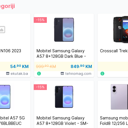
goriji
-15%
a N106 2023
Mobitel Samsung Galaxy
Crosscall Tre
A57 8+128GB Dark Blue -
SM-A576BDBBEUC
54
,90
KM
999
,90
KM
849
,90
KM
ekutak.ba
tehnomag.com
-15%
itel A57 5G
Mobitel Samsung Galaxy
Samsung mobi
76BLBBEUC
A57 8+128GB Violet - SM-
Fold8 12/256 