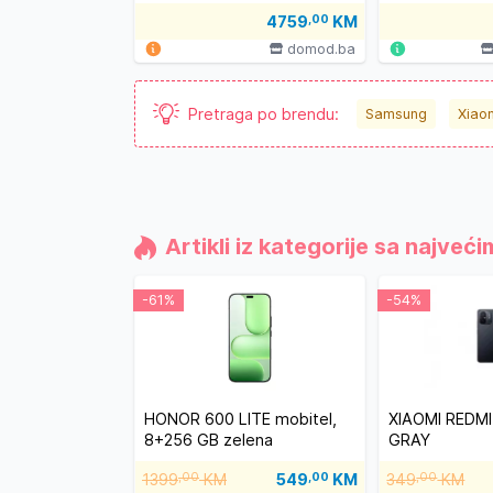
GALAXY Z FOLD8 ULTRA
Light Blue
4759
,00
KM
12+512GB
GRAPHITE#preordergalaxyfold8
domod.ba
Pretraga po brendu:
Samsung
Xiao
Artikli iz kategorije sa najve
-61%
-54%
HONOR 600 LITE mobitel,
XIAOMI REDMI
8+256 GB zelena
GRAY
1399
,00
KM
549
,00
KM
349
,00
KM