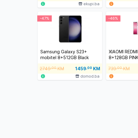
ekupi.ba
-47%
-46%
Samsung Galaxy S23+
XIAOMI REDMI
mobitel 8+512GB Black
8+128GB PIN
#s23rasprodaja
2749
,00
KM
1459
,00
KM
739
,00
KM
domod.ba