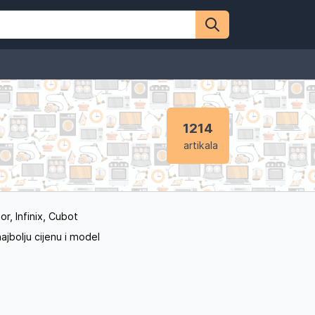
1214
artikala
r, Infinix, Cubot
ajbolju cijenu i model