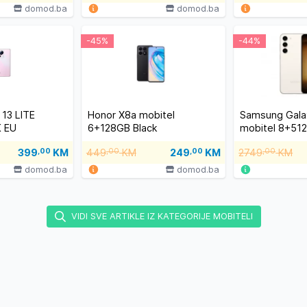
domod.ba
domod.ba
-45%
-44%
 13 LITE
Honor X8a mobitel
Samsung Gala
K EU
6+128GB Black
mobitel 8+51
399
,00
KM
449
,00
KM
249
,00
KM
2749
,00
KM
domod.ba
domod.ba
VIDI SVE ARTIKLE IZ KATEGORIJE MOBITELI