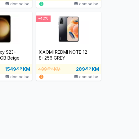
domod.ba
domod.ba
-42%
xy S23+
XIAOMI REDMI NOTE 12
2GB Beige
8+256 GREY
1549
,00
KM
499
,00
KM
289
,00
KM
domod.ba
domod.ba