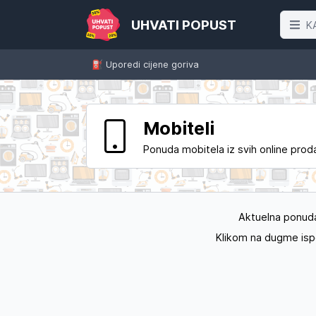
UHVATI POPUST
K
⛽️ Uporedi cijene goriva
Mobiteli
Ponuda mobitela iz svih online prod
Aktuelna ponuda 
Klikom na dugme ispod