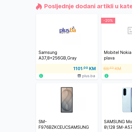
Posljednje dodani artikli u kate
-20%
Samsung
Mobitel Noki
A37,8+256GB,Gray
plava
1101
,00
KM
68
,63
KM
plus.ba
SM-
SAMSUNG Mob
F976BZKCEUCSAMSUNG
8\128 SM-A5