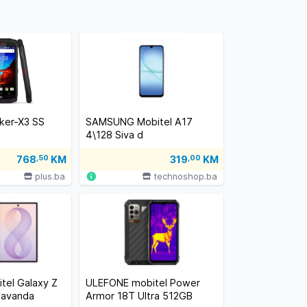
kker-X3 SS
SAMSUNG Mobitel A17
4\128 Siva d
768
,50
KM
319
,00
KM
plus.ba
technoshop.ba
tel Galaxy Z
ULEFONE mobitel Power
Lavanda
Armor 18T Ultra 512GB