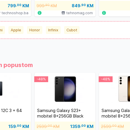
A576BZVBEUC
799
,00
KM
999
,90
KM
849
,90
KM
technoshop.ba
tehnomag.com
mi
Apple
Honor
Infinix
Cubot
ćim popustom
-48%
-48%
 12C 3 + 64
Samsung Galaxy S23+
Samsung Gala
mobitel 8+256GB Black
mobitel 8+25
159
,00
KM
2599
,00
KM
1359
,00
KM
2599
,00
KM