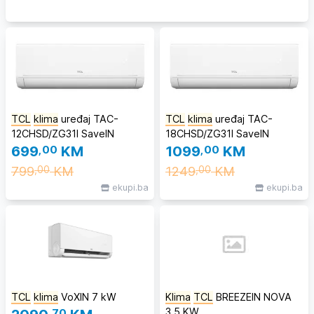
TCL
klima
uređaj TAC-
TCL
klima
uređaj TAC-
12CHSD/ZG31I SaveIN
18CHSD/ZG31I SaveIN
699
,00
KM
1099
,00
KM
799
KM
1249
KM
,00
,00
ekupi.ba
ekupi.ba
TCL
klima
VoXIN 7 kW
Klima
TCL
BREEZEIN NOVA
3,5 KW
,70