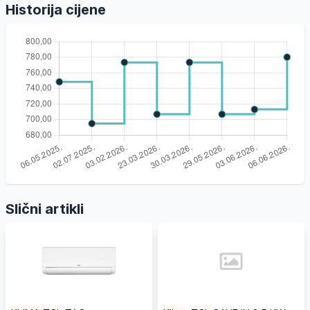
Historija cijene
Slični artikli