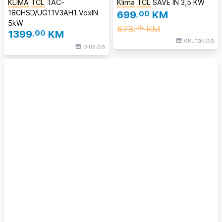
KLIMA
TCL
TAC-
Klima
TCL
SAVE IN 3,5 KW
18CHSD/UG11V3AH1 VoxIN
699
,00
KM
5kW
873
KM
,75
1399
,00
KM
ekutak.ba
plus.ba