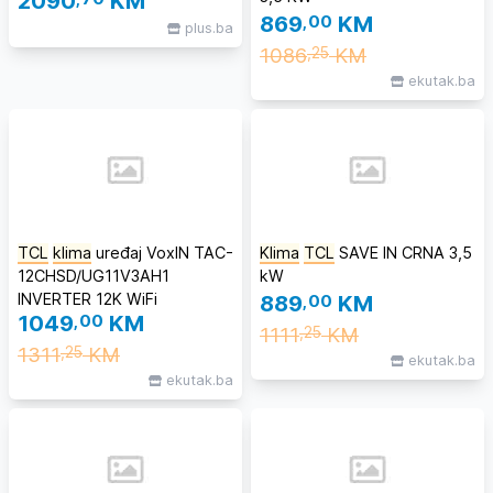
2090
KM
869
,00
KM
plus.ba
1086
KM
,25
ekutak.ba
TCL
klima
uređaj VoxIN TAC-
Klima
TCL
SAVE IN CRNA 3,5
12CHSD/UG11V3AH1
kW
INVERTER 12K WiFi
889
,00
KM
1049
,00
KM
1111
KM
,25
1311
KM
,25
ekutak.ba
ekutak.ba