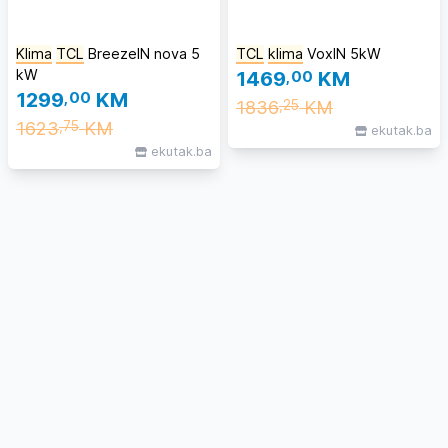
Klima
TCL
BreezeIN nova 5
TCL
klima
VoxIN 5kW
kW
1469
,00
KM
1299
,00
KM
1836
KM
,25
1623
KM
,75
ekutak.ba
ekutak.ba