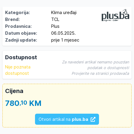
Kategorija:
Klima uređaji
Brend:
TCL
Prodavnica:
Plus
Datum objave:
06.05.2025.
Zadnji update:
prije 1 mjesec
Dostupnost
Za navedeni artikal nemamo pouzdan
Nije poznata
podatak o dostupnosti
dostupnost
Provjerite na stranici prodavača
Cijena
780
KM
,10
Otvori artikal na
plus.ba