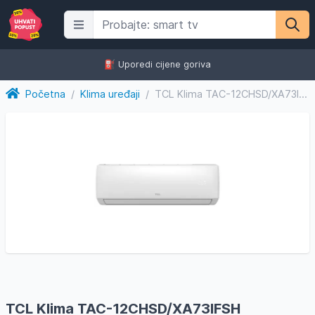
⛽️ Uporedi cijene goriva
Početna
/
Klima uređaji
/
TCL Klima TAC-12CHSD/XA73IFSH
TCL Klima TAC-12CHSD/XA73IFSH