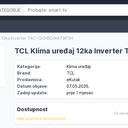
ATEGORIJE
j 12ka Inverter TAC-12CHSD/XA73IFSH
TCL Klima uređaj 12ka Invert
Kategorija:
Klima uređaji
Brend:
TCL
Prodavnica:
eKutak
Datum objave:
07.05.2026.
Zadnji update:
prije 1 mjesec
Dostupnost
Za nave
Nije poznata dostupnost