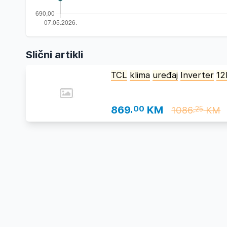
Slični artikli
TCL
klima
uređaj
Inverter
12
869
,00
KM
1086
KM
,25