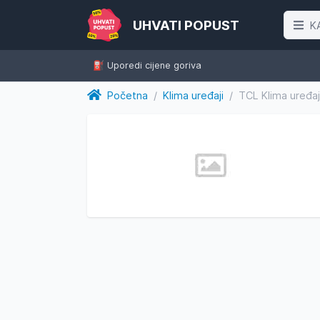
UHVATI POPUST
K
⛽️ Uporedi cijene goriva
Početna
/
Klima uređaji
/
TCL Klima uređa