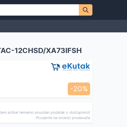
er TAC-12CHSD/XA73IFSH
-20%
deni artikal nemamo pouzdan podatak o dostupnosti
Provjerite na stranici prodavača