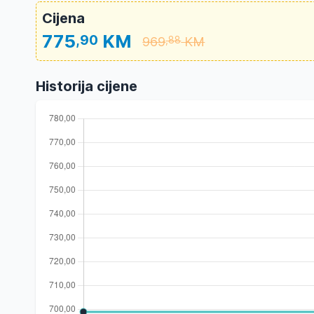
Cijena
775
KM
,90
969
KM
,88
Historija cijene