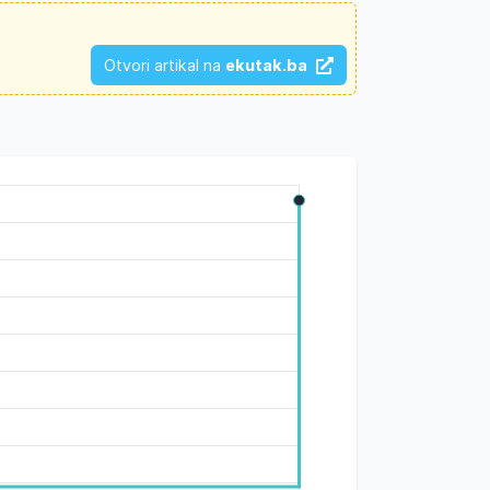
Otvori artikal na
ekutak.ba