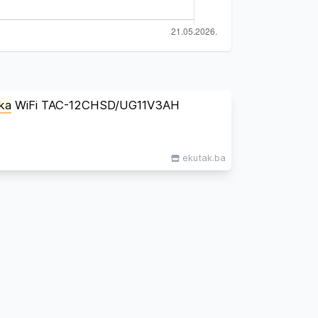
ka
WiFi TAC-12CHSD/UG11V3AH
ekutak.ba