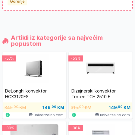
Gorenje
Artikli iz kategorije sa najvećim
popustom
-57%
-53%
DeLonghi konvektor
Dizajnerski konvektor
HCX3120FS
Trotec TCH 2510 E
345
,00
KM
149
,00
KM
315
,00
KM
149
,00
KM
univerzalno.com
univerzalno.com
-39%
-38%