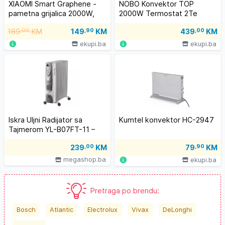
XIAOMI Smart Graphene -
NOBO Konvektor TOP
pametna grijalica 2000W,
2000W Termostat 2Te
keramički grijač
189
,00
KM
149
,90
KM
439
,00
KM
ekupi.ba
ekupi.ba
Iskra Uljni Radijator sa
Kumtel konvektor HC-2947
Tajmerom YL-B07FT-11 –
2500W, 11 Rebara i
239
,00
KM
79
,90
KM
Ventilator
megashop.ba
ekupi.ba
Pretraga po brendu:
Bosch
Atlantic
Electrolux
Vivax
DeLonghi