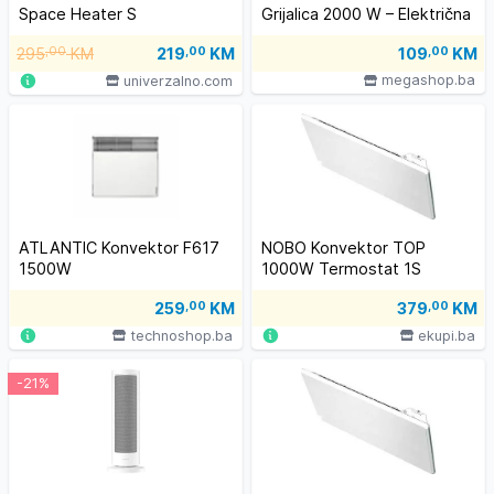
Space Heater S
Grijalica 2000 W – Električna
Grijalica, Timer,
295
,00
KM
219
,00
KM
109
,00
KM
Zidna/Slobodno Stojeća
megashop.ba
univerzalno.com
ATLANTIC Konvektor F617
NOBO Konvektor TOP
1500W
1000W Termostat 1S
259
,00
KM
379
,00
KM
technoshop.ba
ekupi.ba
-21%