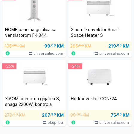
HOME panelna grijalica sa
Xiaomi konvektor Smart
ventilatorom FK 344
Space Heater S
135
,00
KM
99
,00
KM
295
,00
KM
219
,00
KM
univerzalno.com
univerzalno.com
-25%
-24%
XIAOMI pametna grijalica S,
Elit konvektor CON-24
snaga 2200W, kontrola
preko Xiaomi Home
279
,00
KM
207
,90
KM
99
,00
KM
75
,00
KM
aplikacije
ekupi.ba
univerzalno.com