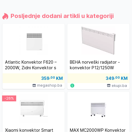
Posljednje dodani artikli u kategoriji
Atlantic Konvektor F620 –
BEHA norveški radijator -
2000W, Zidni Konvektor s
konvektor P12/1250W
Programabilnim Načinom
359
,00
KM
349
,00
KM
Rada
megashop.ba
ekupi.ba
-26%
Xiaomi konvektor Smart
MAX MC2000WP Konvektor