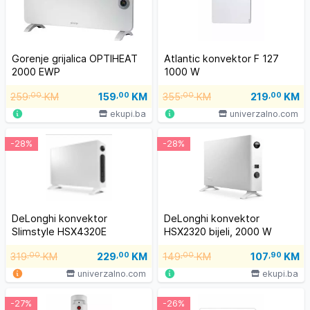
Gorenje grijalica OPTIHEAT
Atlantic konvektor F 127
2000 EWP
1000 W
259
,00
KM
159
,00
KM
355
,00
KM
219
,00
KM
ekupi.ba
univerzalno.com
-28%
-28%
DeLonghi konvektor
DeLonghi konvektor
Slimstyle HSX4320E
HSX2320 bijeli, 2000 W
319
,00
KM
229
,00
KM
149
,00
KM
107
,90
KM
univerzalno.com
ekupi.ba
-27%
-26%