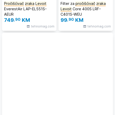
Pročišćivač
zraka
Levoit
Filter za
pročišćivač
zraka
EverestAir LAP-EL551S-
Levoit
Core 400S LRF-
AEUR
C401S-WEU
749
,90
KM
99
,90
KM
tehnomag.com
tehnomag.com