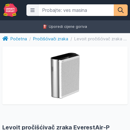
⛽️ Uporedi cijene goriva
Početna
/
Pročišćivači zraka
/
Levoit pročišćivač zraka EverestAir-P Smart
Levoit pročišćivač zraka EverestAir-P