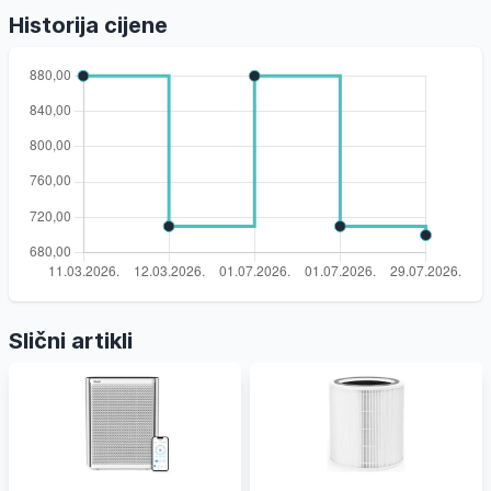
Historija cijene
Slični artikli