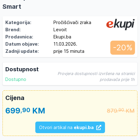
Smart
Kategorija:
Pročišćivači zraka
Brend:
Levoit
Prodavnica:
Ekupi.ba
Datum objave:
11.03.2026.
-20%
Zadnji update:
prije 15 minuta
Dostupnost
Provjera dostupnosti izvršena na stranici
Dostupno
prodavača prije 1h
Cijena
699
KM
,90
879
KM
,90
Otvori artikal na
ekupi.ba