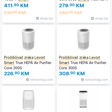
411
,90
KM
279
,90
KM
519
KM
349
KM
,90
,90
ekupi.ba
ekupi.ba
Pročišćivač
zraka
Levoit
Pročišćivač
zraka
Levoit
Smart
True HEPA Air Purifier
Smart
True HEPA Air Purifier
Core 200S
Core 300S
226
,90
KM
308
,90
KM
tehnomag.com
tehnomag.com