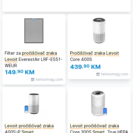
Filter za
pročišćivač
zraka
Pročišćivač
zraka
Levoit
Levoit
EverestAir LRF-E551-
Core 400S
WEUR
439
,90
KM
149
,90
KM
tehnomag.com
tehnomag.com
Levoit
pročišćivač
zraka
Levoit
pročišćivač
zraka
400S-P
Smart
Core 300S
Smart
, True HEPA