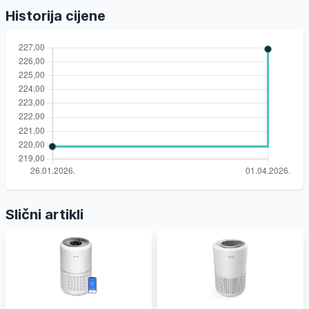
Historija cijene
Slični artikli