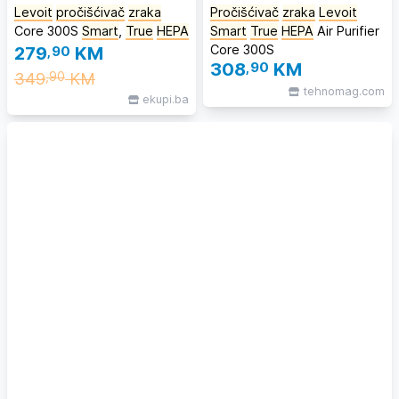
Levoit
pročišćivač
zraka
Pročišćivač
zraka
Levoit
Core 300S
Smart
,
True
HEPA
Smart
True
HEPA
Air Purifier
Core 300S
279
,90
KM
308
,90
KM
349
KM
,90
tehnomag.com
ekupi.ba