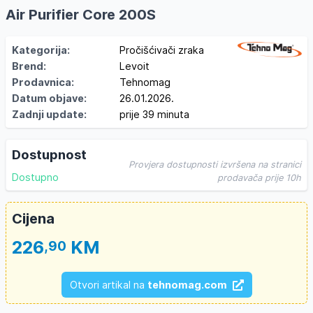
Air Purifier Core 200S
Kategorija:
Pročišćivači zraka
Brend:
Levoit
Prodavnica:
Tehnomag
Datum objave:
26.01.2026.
Zadnji update:
prije 39 minuta
Dostupnost
Provjera dostupnosti izvršena na stranici
Dostupno
prodavača prije 10h
Cijena
226
KM
,90
Otvori artikal na
tehnomag.com