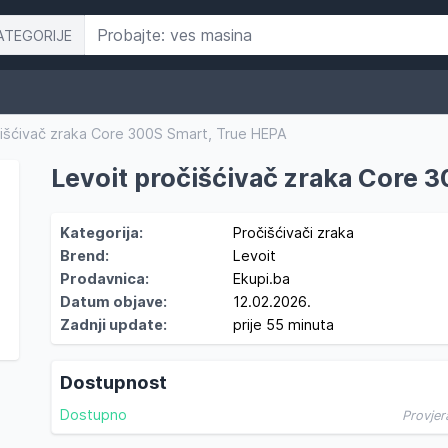
ATEGORIJE
čišćivač zraka Core 300S Smart, True HEPA
Levoit pročišćivač zraka Core 
Kategorija:
Pročišćivači zraka
Brend:
Levoit
Prodavnica:
Ekupi.ba
Datum objave:
12.02.2026.
Zadnji update:
prije 55 minuta
Dostupnost
Dostupno
Provjer