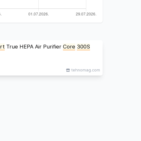
rt
True HEPA Air Purifier
Core
300S
tehnomag.com