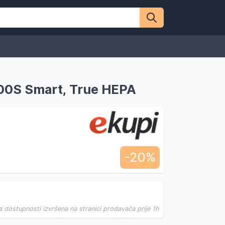
300S Smart, True HEPA
-20%
a dostupnosti izvršena na stranici prodavača prije 1h