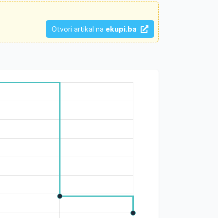
Otvori artikal na
ekupi.ba