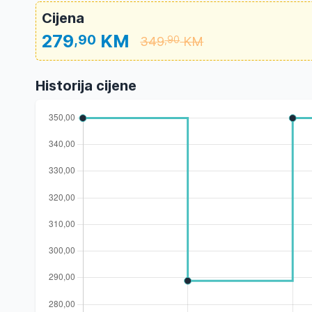
Cijena
279
KM
,90
349
KM
,90
Historija cijene