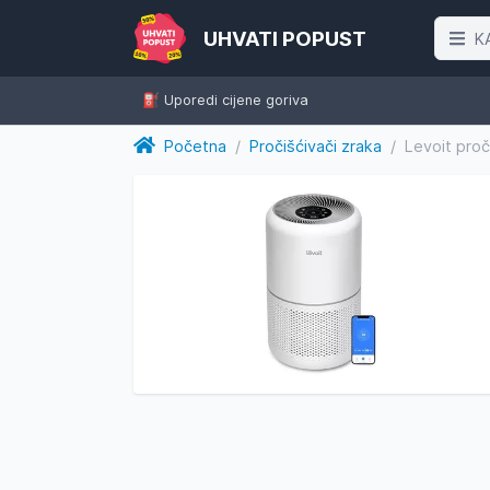
UHVATI POPUST
K
⛽️ Uporedi cijene goriva
Početna
/
Pročišćivači zraka
/
Levoit pro