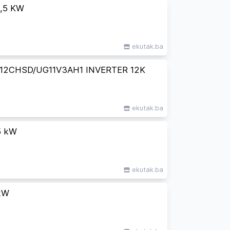
,5 KW
ekutak.ba
-12CHSD/UG11V3AH1 INVERTER 12K
ekutak.ba
5 kW
ekutak.ba
kW