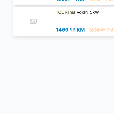
TCL
klima
VoxIN 5kW
1469
,00
KM
1836
KM
,25