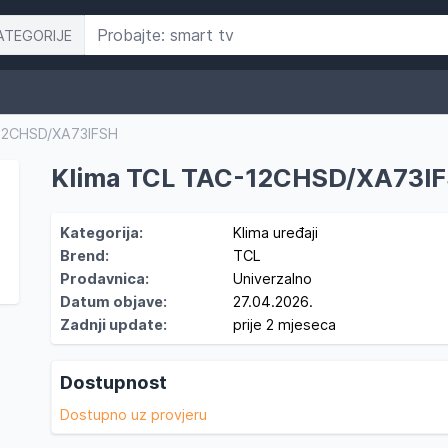
ATEGORIJE
12CHSD/XA73IFSH
Klima TCL TAC-12CHSD/XA73I
Kategorija:
Klima uređaji
Brend:
TCL
Prodavnica:
Univerzalno
Datum objave:
27.04.2026.
Zadnji update:
prije 2 mjeseca
Dostupnost
Dostupno uz provjeru