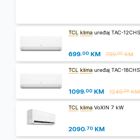
TCL
klima
uređaj TAC-12CHS
699
,00
KM
799
KM
,00
TCL
klima
uređaj TAC-18CHS
1099
,00
KM
1249
K
,00
TCL
klima
VoXIN 7 kW
2090
,70
KM