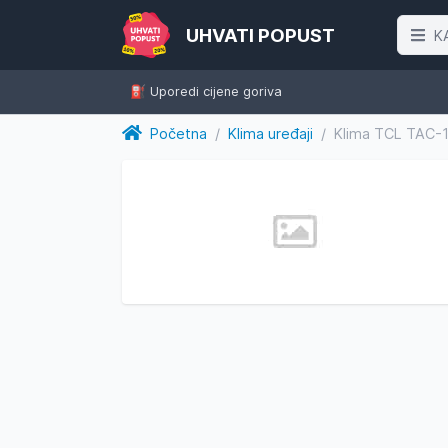
UHVATI POPUST
K
⛽️ Uporedi cijene goriva
Početna
/
Klima uređaji
/
Klima TCL TAC-