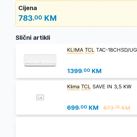
Cijena
783
KM
,00
Slični artikli
KLIMA
TCL
TAC-18CHSD/UG
1399
,00
KM
Klima
TCL
SAVE IN 3,5 KW
699
,00
KM
873
KM
,75