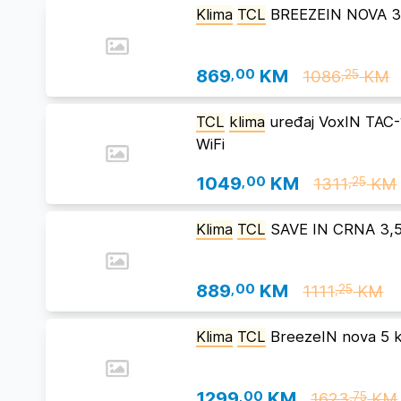
Klima
TCL
BREEZEIN NOVA 3
869
,00
KM
1086
KM
,25
TCL
klima
uređaj VoxIN TAC
WiFi
1049
,00
KM
1311
KM
,25
Klima
TCL
SAVE IN CRNA 3,
889
,00
KM
1111
KM
,25
Klima
TCL
BreezeIN nova 5 
1299
,00
KM
1623
KM
,75