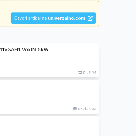
Otvori artikal na
univerzalno.com
11V3AH1 VoxIN 5kW
plus.ba
ekutak.ba