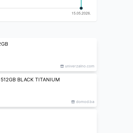
2GB
univerzalno.com
512GB BLACK TITANIUM
domod.ba