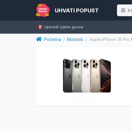
UHVATI POPUST
K
⛽️ Uporedi cijene goriva
Početna
/
Mobiteli
/
Apple iPhone 16 Pro