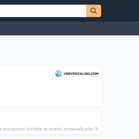
B
a dostupnosti izvršena na stranici prodavača prije 7h