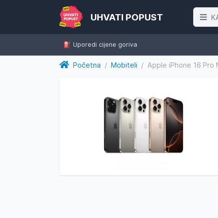
UHVATI POPUST
K
⛽️ Uporedi cijene goriva
Početna
/
Mobiteli
/
Apple iPhone 16 Pro