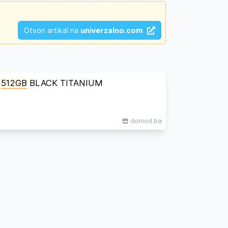
Otvori artikal na
univerzalno.com
512GB
BLACK TITANIUM
domod.ba