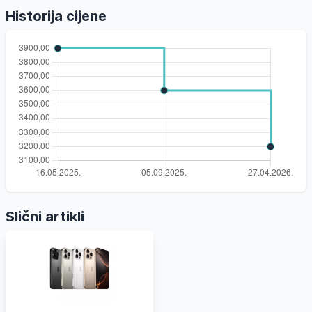
Historija cijene
Slični artikli