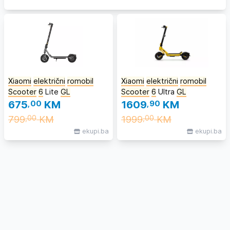
Xiaomi
električni
romobil
Xiaomi
električni
romobil
Scooter
6
Lite
GL
Scooter
6
Ultra
GL
675
,00
KM
1609
,90
KM
799
KM
1999
KM
,00
,00
ekupi.ba
ekupi.ba