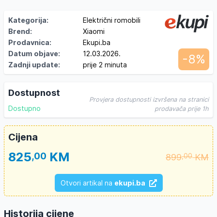
Kategorija:
Električni romobili
Brend:
Xiaomi
Prodavnica:
Ekupi.ba
Datum objave:
12.03.2026.
-8%
Zadnji update:
prije 2 minuta
Dostupnost
Provjera dostupnosti izvršena na stranici
Dostupno
prodavača prije 1h
Cijena
825
KM
,00
899
KM
,00
Otvori artikal na
ekupi.ba
Historija cijene