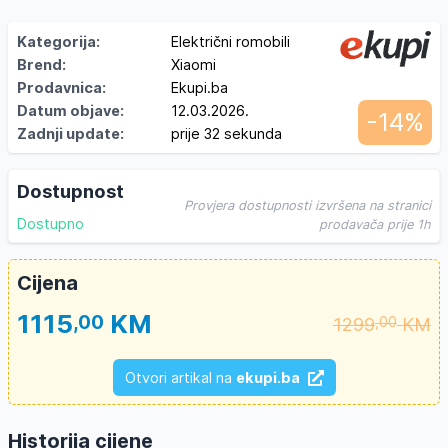
Kategorija:
Električni romobili
Brend:
Xiaomi
Prodavnica:
Ekupi.ba
Datum objave:
12.03.2026.
-14%
Zadnji update:
prije 32 sekunda
Dostupnost
Provjera dostupnosti izvršena na stranici
Dostupno
prodavača prije 1h
Cijena
1115
KM
,00
1299
KM
,00
Otvori artikal na
ekupi.ba
Historija cijene