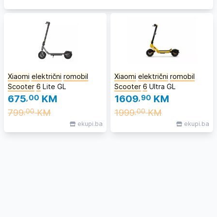
Xiaomi
električni
romobil
Xiaomi
električni
romobil
Scooter
6
Lite GL
Scooter
6
Ultra GL
675
,00
KM
1609
,90
KM
799
KM
1999
KM
,00
,00
ekupi.ba
ekupi.ba