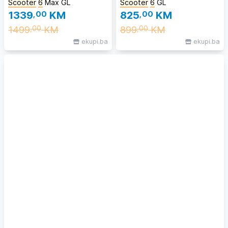
Scooter
6
Max GL
Scooter
6
GL
1339
,00
KM
825
,00
KM
1499
KM
899
KM
,00
,00
ekupi.ba
ekupi.ba