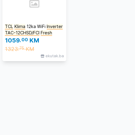
TCL
Klima
12ka WiFi
Inverter
TAC-12CHSD/FCI
Fresh
1059
,00
KM
1323
KM
,75
ekutak.ba