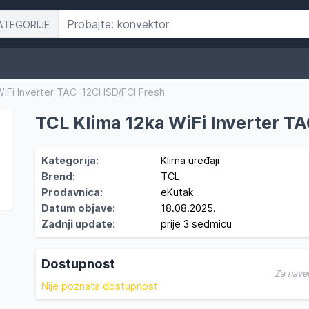
ATEGORIJE
WiFi Inverter TAC-12CHSD/FCI Fresh
TCL Klima 12ka WiFi Inverter 
Kategorija:
Klima uređaji
Brend:
TCL
Prodavnica:
eKutak
Datum objave:
18.08.2025.
Zadnji update:
prije 3 sedmicu
Dostupnost
Za nave
Nije poznata dostupnost