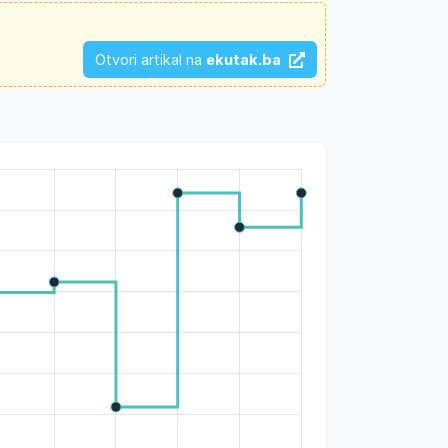
Otvori artikal na
ekutak.ba