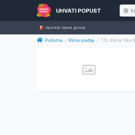
UHVATI POPUST
K
⛽️ Uporedi cijene goriva
Početna
/
Klima uređaji
/
TCL Klima 12ka 