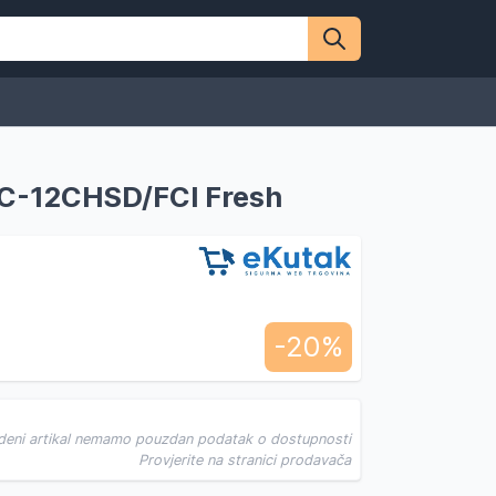
TAC-12CHSD/FCI Fresh
-20%
deni artikal nemamo pouzdan podatak o dostupnosti
Provjerite na stranici prodavača