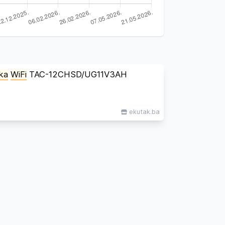
ka
WiFi
TAC-12CHSD/UG11V3AH
ekutak.ba