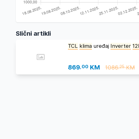
Slični artikli
TCL
klima
uređaj
Inverter
12
869
,00
KM
1086
KM
,25