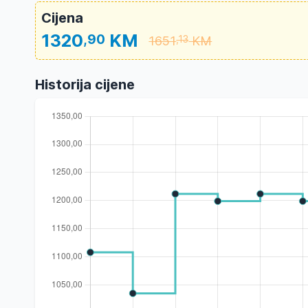
Cijena
1320
KM
,90
1651
KM
,13
Historija cijene