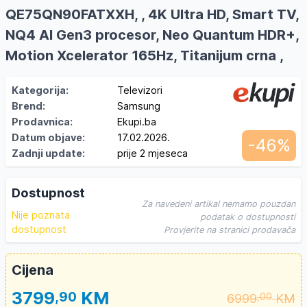
QE75QN90FATXXH, , 4K Ultra HD, Smart TV,
NQ4 AI Gen3 procesor, Neo Quantum HDR+,
Motion Xcelerator 165Hz, Titanijum crna ,
Kategorija:
Televizori
Brend:
Samsung
Prodavnica:
Ekupi.ba
Datum objave:
17.02.2026.
-46%
Zadnji update:
prije 2 mjeseca
Dostupnost
Za navedeni artikal nemamo pouzdan
Nije poznata
podatak o dostupnosti
dostupnost
Provjerite na stranici prodavača
Cijena
3799
KM
,90
6999
KM
,00