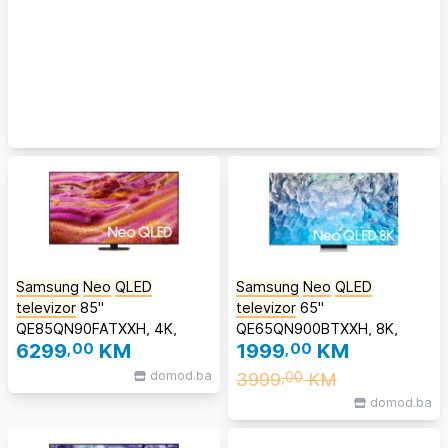
Samsung
Neo
QLED
Samsung
Neo
QLED
televizor
85"
televizor
65"
QE85QN90FATXXH, 4K,
QE65QN900BTXXH, 8K,
6299
,00
KM
1999
,00
KM
Smart TV, Tizen,
Smart TV, Tizen, QN900B
QN90F#samsungTV5GG
#tvrasprodaja
domod.ba
3999
KM
,00
domod.ba