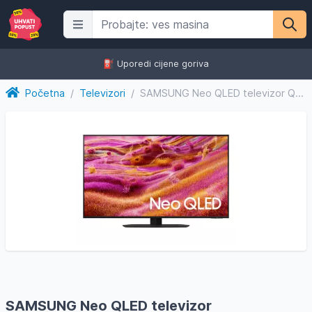
⛽️ Uporedi cijene goriva
Početna
/
Televizori
/
SAMSUNG Neo QLED televizor QE75QN90FATXXH, , 4K Ultra HD, Sm...
SAMSUNG Neo QLED televizor