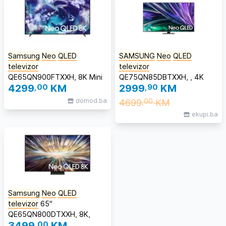
Samsung
Neo
QLED
SAMSUNG
Neo
QLED
televizor
televizor
QE65QN900FTXXH, 8K Mini
QE75QN85DBTXXH, , 4K
4299
,00
KM
2999
,90
KM
LED, AI Smart TV, Tizen,
Ultra HD, Smart TV,
QN900F #samsungTV5GG
Quantum Matrix tehnologija,
domod.ba
4699
KM
,00
VRR 100 Hz, Neural Quantum
ekupi.ba
4K procesor, Bright Silver
**IZLOŽBENI MODEL **
Samsung
Neo
QLED
televizor
65"
QE65QN800DTXXH, 8K,
3499
,00
KM
Smart TV, Tizen, QN800D