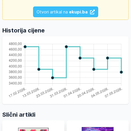
Otvori artikal na
ekupi.ba
Historija cijene
Slični artikli