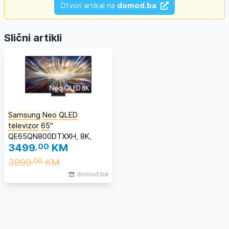
Otvori artikal na
domod.ba
Slični artikli
Samsung
Neo
QLED
televizor
65
"
QE65QN800DTXXH, 8K,
3499
,00
KM
Smart TV, Tizen, QN800D
#STV
3999
KM
,00
domod.ba