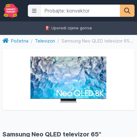
⛽️ Uporedi cijene goriva
Početna
/
Televizori
/
Samsung Neo QLED televizor 65" QE65QN900BTXXH, 8K, Smart TV,...
Samsung Neo QLED televizor 65"