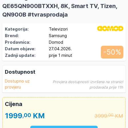
QE65QN900BTXXH, 8K, Smart TV, Tizen,
QN900B #tvrasprodaja
Kategorija:
Televizori
Brend:
Samsung
Prodavnica:
Domod
Datum objave:
27.04.2026.
-50%
Zadnji update:
prije 1 minut
Dostupnost
Dostupno uz
Provjera dostupnosti izvršena na stranici
provjeru
prodavača prije 11h
Cijena
1999
KM
,00
3999
KM
,00