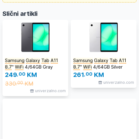
Slični artikli
Samsung
Galaxy
Tab
A11
Samsung
Galaxy
Tab
A11
8.7
''
WiFi
4/64GB Gray
8.7
''
WiFi
4/64GB Silver
249
,00
KM
261
,00
KM
330
KM
univerzalno.com
,00
univerzalno.com