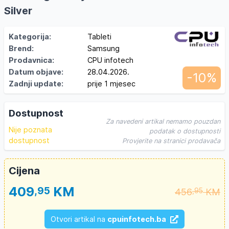
Silver
Kategorija:
Tableti
Brend:
Samsung
Prodavnica:
CPU infotech
Datum objave:
28.04.2026.
-10%
Zadnji update:
prije 1 mjesec
Dostupnost
Za navedeni artikal nemamo pouzdan
Nije poznata
podatak o dostupnosti
dostupnost
Provjerite na stranici prodavača
Cijena
409
KM
,95
456
KM
,95
Otvori artikal na
cpuinfotech.ba