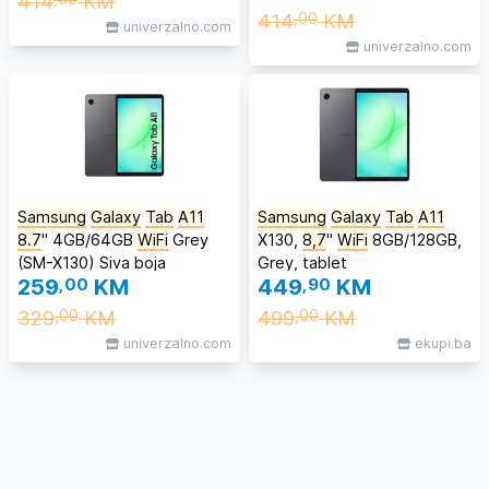
414
KM
414
KM
,00
univerzalno.com
univerzalno.com
Samsung
Galaxy
Tab
A11
Samsung
Galaxy
Tab
A11
8.7
" 4GB/64GB
WiFi
Grey
X130,
8,7
"
WiFi
8GB/128GB,
(SM-X130) Siva boja
Grey, tablet
259
,00
KM
449
,90
KM
329
KM
499
KM
,00
,00
univerzalno.com
ekupi.ba