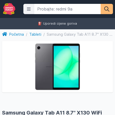
⛽️ Uporedi cijene goriva
Početna
/
Tableti
/
Samsung Galaxy Tab A11 8.7'' X130 WiFi 8/128GB Gray
Samsung Galaxy Tab A11 8.7'' X130 WiFi