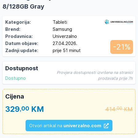
8/128GB Gray
Kategorija:
Tableti
Brend:
Samsung
Prodavnica:
Univerzalno
Datum objave:
27.04.2026.
-21%
Zadnji update:
prije 51 minut
Dostupnost
Provjera dostupnosti izvršena na stranici
Dostupno
prodavača prije 7h
Cijena
329
KM
,00
414
KM
,00
Otvori artikal na
univerzalno.com