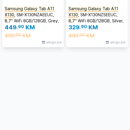
Samsung
Galaxy
Tab
A11
Samsung
Galaxy
Tab
A11
X130
, SM-X130NZAEEUC,
X130
, SM-X130NZSEEUC,
8,7
" WiFi 8GB/128GB, Grey,
8,7
" WiFi 8GB/128GB, Silver,
449
,90
KM
329
,90
KM
tablet
tablet
499
KM
499
KM
,00
,00
ekupi.ba
ekupi.ba