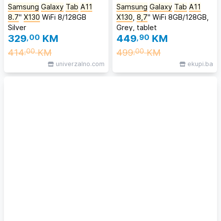
Samsung
Galaxy
Tab
A11
Samsung
Galaxy
Tab
A11
8.7
''
X130
WiFi 8/128GB
X130
,
8,7
" WiFi 8GB/128GB,
Silver
Grey, tablet
329
,00
KM
449
,90
KM
414
KM
499
KM
,00
,00
univerzalno.com
ekupi.ba