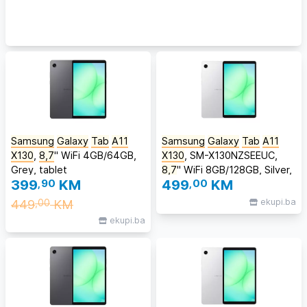
Samsung
Galaxy
Tab
A11
Samsung
Galaxy
Tab
A11
X130
,
8,7
" WiFi 4GB/64GB,
X130
, SM-X130NZSEEUC,
Grey, tablet
8,7
" WiFi 8GB/128GB, Silver,
399
,90
KM
499
,00
KM
tablet
449
KM
ekupi.ba
,00
ekupi.ba