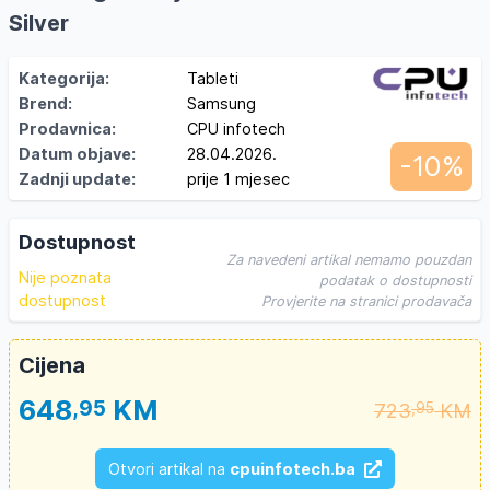
Silver
Kategorija:
Tableti
Brend:
Samsung
Prodavnica:
CPU infotech
Datum objave:
28.04.2026.
-10%
Zadnji update:
prije 1 mjesec
Dostupnost
Za navedeni artikal nemamo pouzdan
Nije poznata
podatak o dostupnosti
dostupnost
Provjerite na stranici prodavača
Cijena
648
KM
,95
723
KM
,95
Otvori artikal na
cpuinfotech.ba