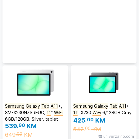
Samsung
Galaxy
Tab
A11
+,
Samsung
Galaxy
Tab
A11
+
SM-X230NZSREUC,
11
''
WiFi
11
'' X230
WiFi
6/128GB Gray
6GB/128GB, Silver, tablet
425
,00
KM
539
,90
KM
542
KM
,00
649
KM
,00
univerzalno.com