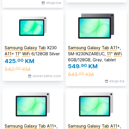
ekupi.ba
Samsung
Galaxy
Tab
X230
Samsung
Galaxy
Tab
A11
+,
A11
+
11
''
WiFi
6/128GB Silver
SM-X230NZAREUC,
11
''
WiFi
6GB/128GB, Gray, tablet
425
,00
KM
549
,90
KM
542
KM
,00
645
KM
,00
univerzalno.com
ekupi.ba
Samsung
Galaxy
Tab
A11
+,
Samsung
Galaxy
Tab
A11
+,