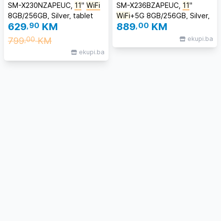
SM-X230NZAPEUC,
11
''
WiFi
SM-X236BZAPEUC,
11
''
8GB/256GB, Silver, tablet
WiFi
+5G 8GB/256GB, Silver,
629
,90
KM
889
,00
KM
tablet
799
KM
ekupi.ba
,00
ekupi.ba