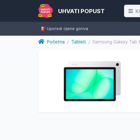
UHVATI POPUST
K
⛽️ Uporedi cijene goriva
Početna
/
Tableti
/
Samsung Galaxy Tab X2