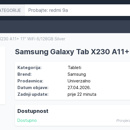
ATEGORIJE
30 A11+ 11'' WiFi 6/128GB Silver
Samsung Galaxy Tab X230 A11+ 1
Kategorija:
Tableti
Brend:
Samsung
Prodavnica:
Univerzalno
Datum objave:
27.04.2026.
Zadnji update:
prije 22 minuta
Dostupnost
Dostupno
Provjer