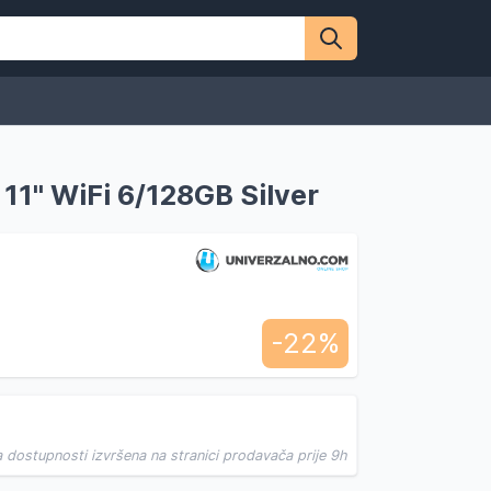
1'' WiFi 6/128GB Silver
-22%
a dostupnosti izvršena na stranici prodavača prije 9h