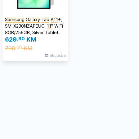
Samsung
Galaxy
Tab
A11
+,
SM-X230NZAPEUC,
11
'' WiFi
8GB/256GB, Silver, tablet
629
,90
KM
799
KM
,00
ekupi.ba