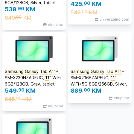
6GB/128GB, Silver, tablet
425
,00
KM
539
,90
KM
542
KM
,00
649
KM
,00
univerzalno.com
ekupi.ba
Samsung
Galaxy
Tab
A11
+,
Samsung
Galaxy
Tab
A11
+,
SM-X230NZAREUC,
11
'' WiFi
SM-X236BZAPEUC,
11
''
6GB/128GB, Gray, tablet
WiFi+5G 8GB/256GB, Silver,
549
,90
KM
889
,00
KM
tablet
645
KM
ekupi.ba
,00
ekupi.ba