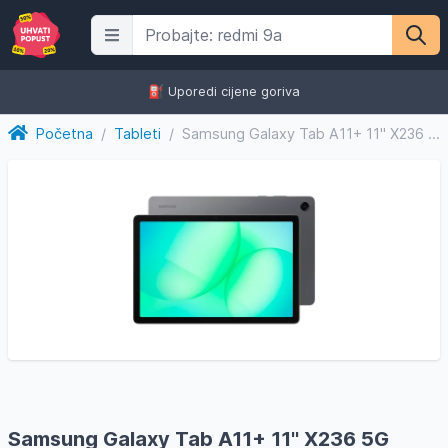
⛽️ Uporedi cijene goriva
Početna
/
Tableti
/
Samsung Galaxy Tab A11+ 11'' X236 5G 8/256GB Gray
Samsung Galaxy Tab A11+ 11'' X236 5G