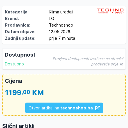
Kategorija:
Klima uređaji
Brend:
LG
Prodavnica:
Technoshop
Datum objave:
12.05.2026.
Zadnji update:
prije 7 minuta
Dostupnost
Provjera dostupnosti izvršena na stranici
Dostupno
prodavača prije 1h
Cijena
1199
KM
,00
Otvori artikal na
technoshop.ba
Slični artikli