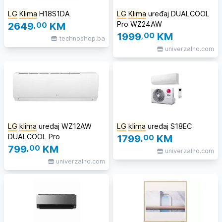
LG
Klima
H18S1DA
LG
Klima
uređaj DUALCOOL
Pro WZ24AW
2649
,00
KM
1999
,00
KM
technoshop.ba
univerzalno.com
LG
klima
uređaj WZ12AW
LG
klima
uređaj S18EC
DUALCOOL Pro
1799
,00
KM
799
,00
KM
univerzalno.com
univerzalno.com