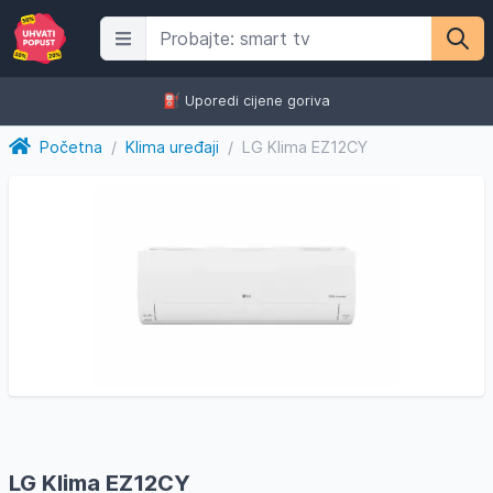
⛽️ Uporedi cijene goriva
Početna
/
Klima uređaji
/
LG Klima EZ12CY
LG Klima EZ12CY