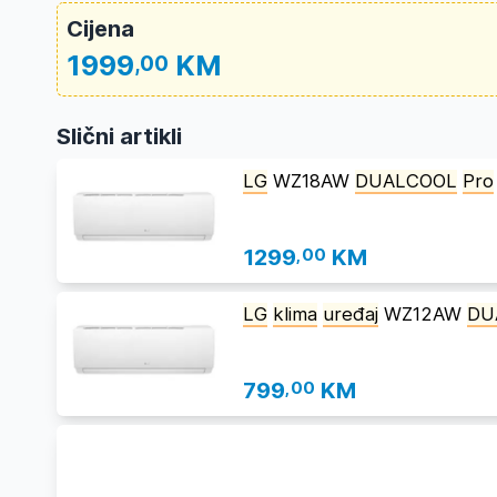
Cijena
1999
KM
,00
Slični artikli
LG
WZ18AW
DUALCOOL
Pro
1299
,00
KM
LG
klima
uređaj
WZ12AW
DU
799
,00
KM