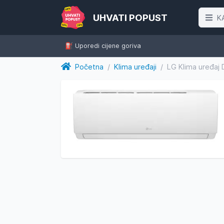
UHVATI POPUST
K
⛽️ Uporedi cijene goriva
Početna
/
Klima uređaji
/
LG Klima uređa