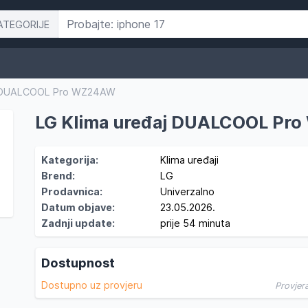
ATEGORIJE
j DUALCOOL Pro WZ24AW
LG Klima uređaj DUALCOOL Pr
Kategorija:
Klima uređaji
Brend:
LG
Prodavnica:
Univerzalno
Datum objave:
23.05.2026.
Zadnji update:
prije 54 minuta
Dostupnost
Dostupno uz provjeru
Provjer