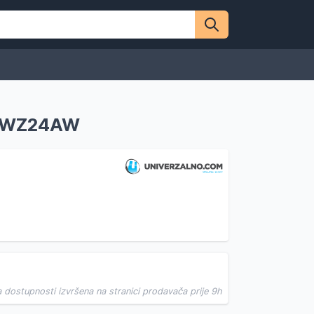
o WZ24AW
a dostupnosti izvršena na stranici prodavača prije 9h