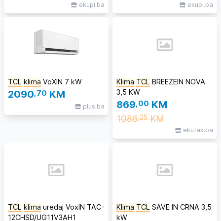
ekupi.ba
ekupi.ba
TCL
klima
VoXIN 7 kW
Klima
TCL
BREEZEIN NOVA
3,5 KW
2090
,70
KM
869
,00
KM
plus.ba
1086
KM
,25
ekutak.ba
TCL
klima
uređaj VoxIN TAC-
Klima
TCL
SAVE IN CRNA 3,5
12CHSD/UG11V3AH1
kW