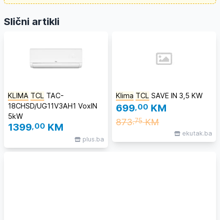
Slični artikli
KLIMA
TCL
TAC-
Klima
TCL
SAVE IN 3,5 KW
18CHSD/UG11V3AH1 VoxIN
699
,00
KM
5kW
873
KM
,75
1399
,00
KM
ekutak.ba
plus.ba