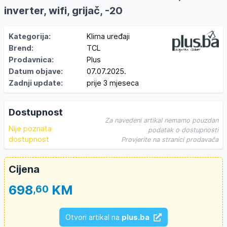
inverter, wifi, grijač, -20
Kategorija:
Klima uređaji
Brend:
TCL
Prodavnica:
Plus
Datum objave:
07.07.2025.
Zadnji update:
prije 3 mjeseca
Dostupnost
Za navedeni artikal nemamo pouzdan
Nije poznata
podatak o dostupnosti
dostupnost
Provjerite na stranici prodavača
Cijena
698
KM
,60
Otvori artikal na
plus.ba