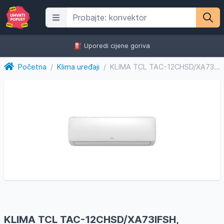
⛽️ Uporedi cijene goriva
Početna
/
Klima uređaji
/
KLIMA TCL TAC-12CHSD/XA73IFSH, inverter, wifi, grijač, -20
KLIMA TCL TAC-12CHSD/XA73IFSH,