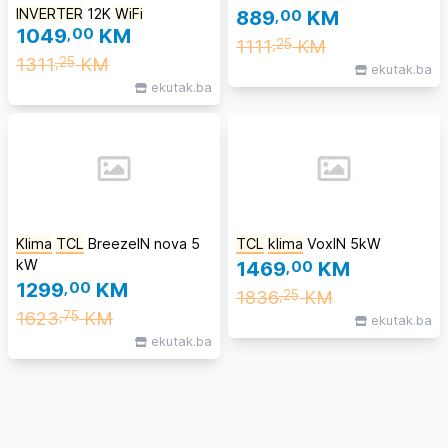
INVERTER
12K
WiFi
889
,00
KM
1049
,00
KM
1111
KM
,25
1311
KM
,25
ekutak.ba
ekutak.ba
Klima
TCL
BreezeIN nova 5
TCL
klima
VoxIN 5kW
kW
1469
,00
KM
1299
,00
KM
1836
KM
,25
1623
KM
,75
ekutak.ba
ekutak.ba