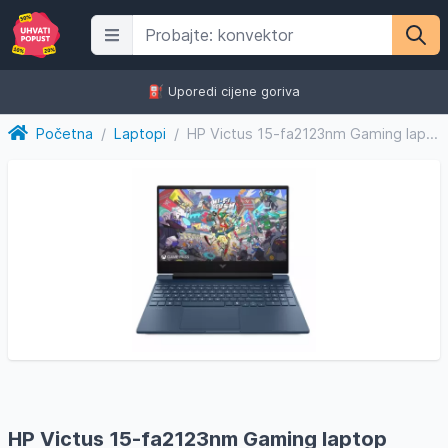
⛽️ Uporedi cijene goriva
Početna
/
Laptopi
/
HP Victus 15-fa2123nm Gaming laptop C8NH6EA/16GB
HP Victus 15-fa2123nm Gaming laptop