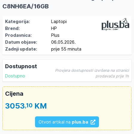
C8NH6EA/16GB
Kategorija:
Laptopi
Brend:
HP
Prodavnica:
Plus
Datum objave:
06.05.2026.
Zadnji update:
prije 55 minuta
Dostupnost
Provjera dostupnosti izvršena na stranici
Dostupno
prodavača prije 1h
Cijena
3053
KM
,10
Otvori artikal na
plus.ba