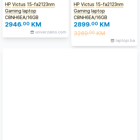
HP
Victus
15-fa2123nm
HP
Victus
15-fa2123nm
Gaming
laptop
Gaming
laptop
C8NH6EA/16GB
C8NH6EA/16GB
2946
,00
KM
2899
,00
KM
univerzalno.com
3269
KM
,00
laptopi.ba