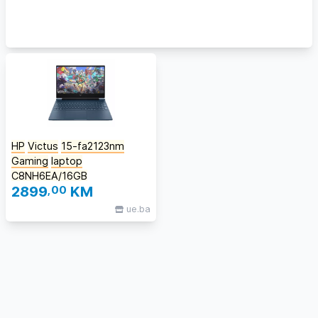
HP
Victus
15-fa2123nm
Gaming
laptop
C8NH6EA/16GB
2899
,00
KM
ue.ba