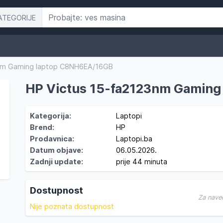
ATEGORIJE
3nm Gaming laptop C8NH6EA/16GB
HP Victus 15-fa2123nm Gamin
Kategorija:
Laptopi
Brend:
HP
Prodavnica:
Laptopi.ba
Datum objave:
06.05.2026.
Zadnji update:
prije 44 minuta
Dostupnost
Za nave
Nije poznata dostupnost