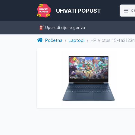
UHVATI POPUST
K
⛽️ Uporedi cijene goriva
Početna
/
Laptopi
/
HP Victus 15-fa212