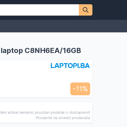
g laptop C8NH6EA/16GB
-11%
deni artikal nemamo pouzdan podatak o dostupnosti
Provjerite na stranici prodavača