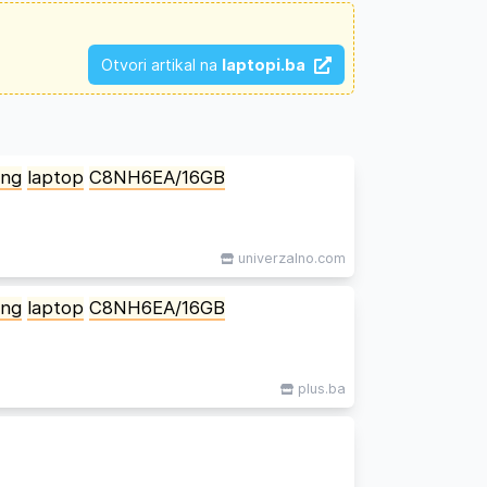
Otvori artikal na
laptopi.ba
ing
laptop
C8NH6EA/16GB
univerzalno.com
ing
laptop
C8NH6EA/16GB
plus.ba