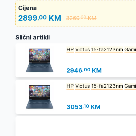
Cijena
2899
KM
,00
3269
KM
,00
Slični artikli
HP
Victus
15-fa2123nm
Gam
2946
,00
KM
HP
Victus
15-fa2123nm
Gam
3053
,10
KM