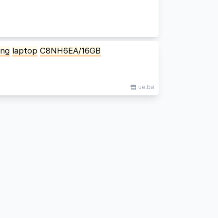
ing
laptop
C8NH6EA/16GB
ue.ba