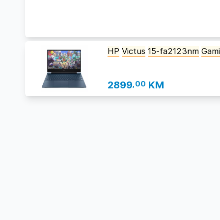
HP
Victus
15-fa2123nm
Gam
2899
,00
KM