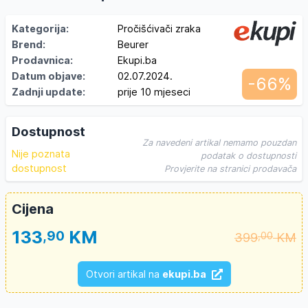
Kategorija:
Pročišćivači zraka
Brend:
Beurer
Prodavnica:
Ekupi.ba
Datum objave:
02.07.2024.
-66%
Zadnji update:
prije 10 mjeseci
Dostupnost
Za navedeni artikal nemamo pouzdan
Nije poznata
podatak o dostupnosti
dostupnost
Provjerite na stranici prodavača
Cijena
133
KM
,90
399
KM
,00
Otvori artikal na
ekupi.ba