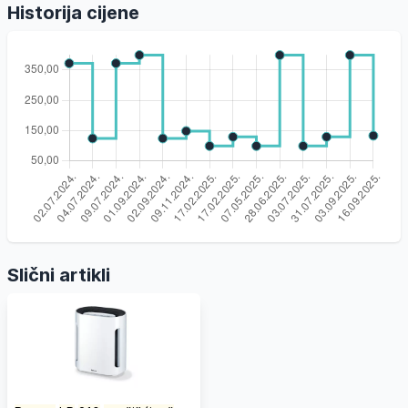
Historija cijene
Slični artikli