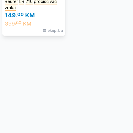
Beurer
LR
210
pročišćivač
zraka
149
,00
KM
399
KM
,00
ekupi.ba