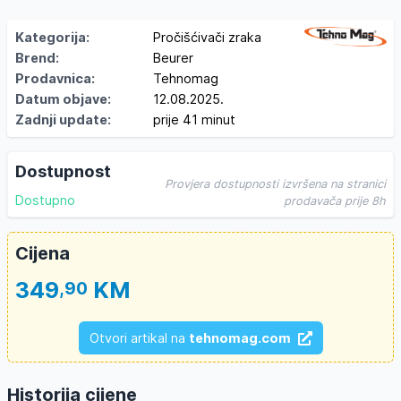
Kategorija:
Pročišćivači zraka
Brend:
Beurer
Prodavnica:
Tehnomag
Datum objave:
12.08.2025.
Zadnji update:
prije 41 minut
Dostupnost
Provjera dostupnosti izvršena na stranici
Dostupno
prodavača prije 8h
Cijena
349
KM
,90
Otvori artikal na
tehnomag.com
Historija cijene