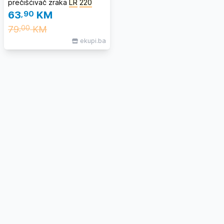
prečišćivač zraka
LR
220
63
,90
KM
79
KM
,00
ekupi.ba