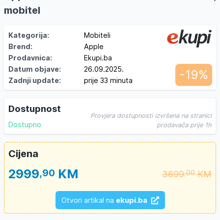
mobitel
Kategorija:
Mobiteli
Brend:
Apple
Prodavnica:
Ekupi.ba
Datum objave:
26.09.2025.
-19%
Zadnji update:
prije 33 minuta
Dostupnost
Provjera dostupnosti izvršena na stranici
Dostupno
prodavača prije 1h
Cijena
2999
KM
,90
3699
KM
,00
Otvori artikal na
ekupi.ba