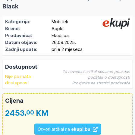
Black
Kategorija:
Mobiteli
Brend:
Apple
Prodavnica:
Ekupi.ba
Datum objave:
26.09.2025.
Zadnji update:
prije 2 mjeseca
Dostupnost
Za navedeni artikal nemamo pouzdan
Nije poznata
podatak o dostupnosti
dostupnost
Provjerite na stranici prodavača
Cijena
2453
KM
,00
Otvori artikal na
ekupi.ba