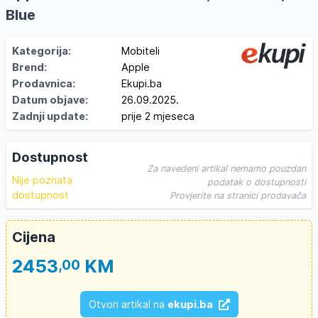
Blue
Kategorija:
Mobiteli
Brend:
Apple
Prodavnica:
Ekupi.ba
Datum objave:
26.09.2025.
Zadnji update:
prije 2 mjeseca
Dostupnost
Za navedeni artikal nemamo pouzdan
Nije poznata
podatak o dostupnosti
dostupnost
Provjerite na stranici prodavača
Cijena
2453
KM
,00
Otvori artikal na
ekupi.ba