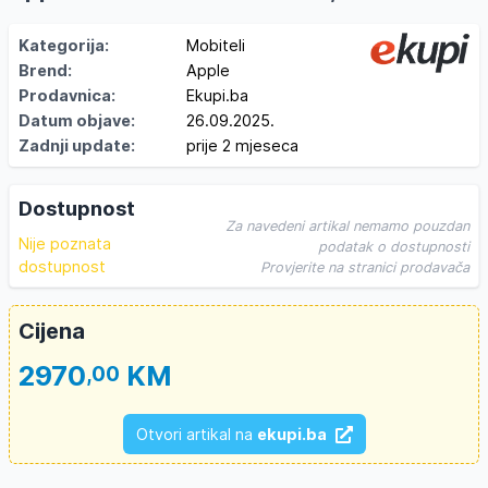
Kategorija:
Mobiteli
Brend:
Apple
Prodavnica:
Ekupi.ba
Datum objave:
26.09.2025.
Zadnji update:
prije 2 mjeseca
Dostupnost
Za navedeni artikal nemamo pouzdan
Nije poznata
podatak o dostupnosti
dostupnost
Provjerite na stranici prodavača
Cijena
2970
KM
,00
Otvori artikal na
ekupi.ba