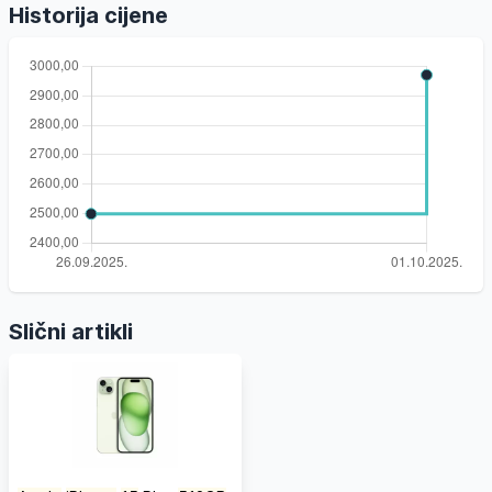
Historija cijene
Slični artikli