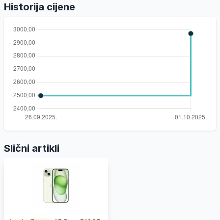
Historija cijene
Slični artikli