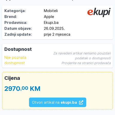
Kategorija:
Mobiteli
Brend:
Apple
Prodavnica:
Ekupi.ba
Datum objave:
26.09.2025.
Zadnji update:
prije 2 mjeseca
Dostupnost
Za navedeni artikal nemamo pouzdan
Nije poznata
podatak o dostupnosti
dostupnost
Provjerite na stranici prodavača
Cijena
2970
KM
,00
Otvori artikal na
ekupi.ba