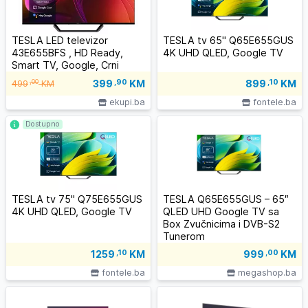
TESLA LED televizor
TESLA tv 65" Q65E655GUS
43E655BFS , HD Ready,
4K UHD QLED, Google TV
Smart TV, Google, Crni
399
,90
KM
,00
899
,10
KM
499
KM
ekupi.ba
fontele.ba
Dostupno
TESLA tv 75" Q75E655GUS
TESLA Q65E655GUS – 65″
4K UHD QLED, Google TV
QLED UHD Google TV sa
Box Zvučnicima i DVB-S2
Tunerom
1259
,10
KM
999
,00
KM
fontele.ba
megashop.ba