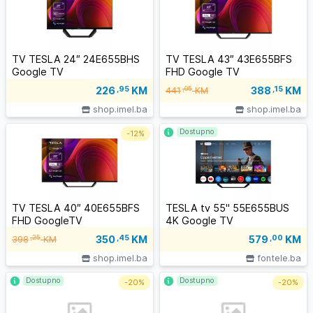
TV TESLA 24″ 24E655BHS
TV TESLA 43″ 43E655BFS
Google TV
FHD Google TV
388
,15
KM
226
,95
KM
,05
441
KM
shop.imel.ba
shop.imel.ba
Dostupno
-
12%
TV TESLA 40″ 40E655BFS
TESLA tv 55" 55E655BUS
FHD GoogleTV
4K Google TV
350
,45
KM
,25
579
,00
KM
398
KM
shop.imel.ba
fontele.ba
Dostupno
Dostupno
-
20%
-
20%