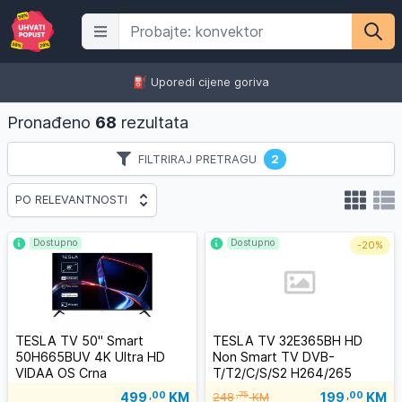
⛽️ Uporedi cijene goriva
Pronađeno
68
rezultata
FILTRIRAJ PRETRAGU
2
PO RELEVANTNOSTI
Dostupno
Dostupno
-
20%
TESLA TV 50" Smart
TESLA TV 32E365BH HD
50H665BUV 4K Ultra HD
Non Smart TV DVB-
VIDAA OS Crna
T/T2/C/S/S2 H264/265
199
,00
KM
499
,00
KM
,75
248
KM