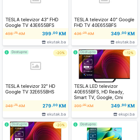
TESLA televizor 43″ FHD
TESLA televizor 40″ Google
Google TV 43E655BFS
FHD TV 40E655BFS
399
,00
KM
349
,00
KM
,75
,25
498
KM
436
KM
ekutak.ba
ekutak.ba
Dostupno
Dostupno
-
20%
-
12%
TESLA televizor 32″ HD
TESLA LED televizor
Google TV 32E655BHS
40E655BFS, HD Ready,
Smart TV, Google, Crni
279
,00
KM
349
,90
KM
,75
,00
348
KM
399
KM
ekutak.ba
ekupi.ba
Dostupno
Dostupno
-
20%