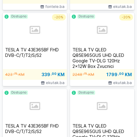
fontele.ba
ekutak.ba
Dostupno
Dostupno
-
20%
-
20%
TESLA TV 43E365BF FHD
TESLA TV QLED
DVB-C/T/T2/S/S2
Q85E965GUS UHD QLED
Google TV-DLG 120Hz
2x12W Box Zvucnici
339
,00
KM
1799
,00
KM
,75
,75
423
KM
2248
KM
ekutak.ba
ekutak.ba
Dostupno
Dostupno
TESLA TV 43E365BF FHD
TESLA TV QLED
DVB-C/T/T2/S/S2
Q85E965GUS UHD QLED
Google TV-DLG 120Hz