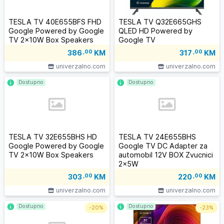
TESLA TV 40E655BFS FHD
TESLA TV Q32E665GHS
Google Powered by Google
QLED HD Powered by
TV 2x10W Box Speakers
Google TV
386
,00
KM
317
,00
KM
univerzalno.com
univerzalno.com
Dostupno
Dostupno
TESLA TV 32E655BHS HD
TESLA TV 24E655BHS
Google Powered by Google
Google TV DC Adapter za
TV 2x10W Box Speakers
automobil 12V BOX Zvucnici
2x5W
303
,00
KM
220
,00
KM
univerzalno.com
univerzalno.com
Dostupno
Dostupno
-
20%
-
23%