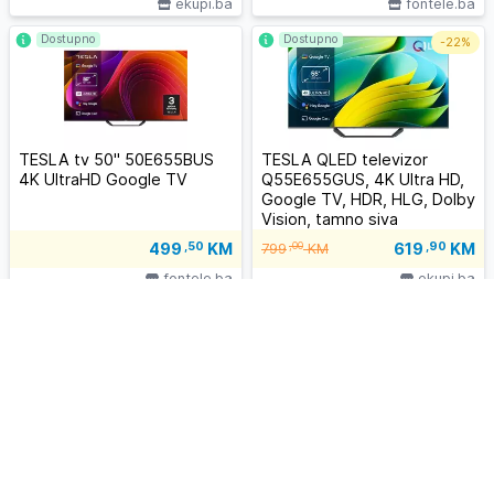
ekupi.ba
fontele.ba
Dostupno
Dostupno
-
22%
TESLA tv 50" 50E655BUS
TESLA QLED televizor
4K UltraHD Google TV
Q55E655GUS, 4K Ultra HD,
Google TV, HDR, HLG, Dolby
Vision, tamno siva
619
,90
KM
499
,50
KM
,00
799
KM
fontele.ba
ekupi.ba
Dostupno
Dostupno
-
15%
TESLA QLED televizor
TESLA televizor 40E325BF
Q65E655GUS, 4K Ultra HD,
40'' Full HD Bazni Crni
Google TV, HDR, HLG, Dolby
Vision, tamno siva