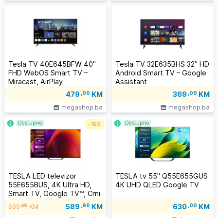
Tesla TV 40E645BFW 40"
Tesla TV 32E635BHS 32" HD
FHD WebOS Smart TV –
Android Smart TV – Google
Miracast, AirPlay
Assistant
479
,00
KM
369
,00
KM
megashop.ba
megashop.ba
Dostupno
Dostupno
-
16%
TESLA LED televizor
TESLA tv 55" Q55E655GUS
55E655BUS, 4K Ultra HD,
4K UHD QLED Google TV
Smart TV, Google TV™, Crni
589
,90
KM
,00
630
,00
KM
699
KM