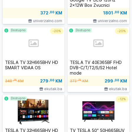
2x12W Box Zvucnici
372
,00
KM
1801
,00
KM
univerzalno.com
univerzalno.com
Dostupno
Dostupno
-
20%
-
20%
TESLA TV 32H665BHV HD
TESLA TV 40E365BF FHD
SMART VIDAA OS
DVB-C/T/T2/S/S2 Hotel
mode
279
,00
KM
299
,00
KM
,75
,75
348
KM
373
KM
ekutak.ba
ekutak.ba
Dostupno
-
12%
TESLA TV 32H665BHV HD
TV TESLA 50″ 50H665BUV