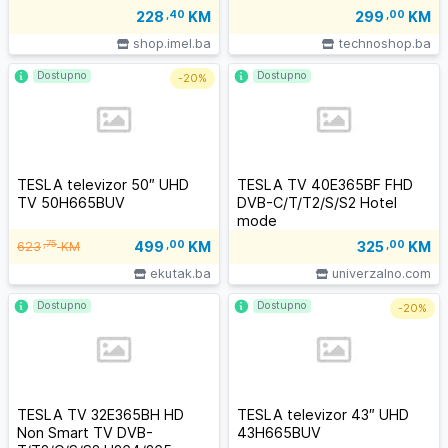
228
,40
KM
299
,00
KM
shop.imel.ba
technoshop.ba
Dostupno
Dostupno
-
20%
TESLA televizor 50″ UHD
TESLA TV 40E365BF FHD
TV 50H665BUV
DVB-C/T/T2/S/S2 Hotel
mode
499
,00
KM
,75
325
,00
KM
623
KM
ekutak.ba
univerzalno.com
Dostupno
Dostupno
-
20%
TESLA TV 32E365BH HD
TESLA televizor 43″ UHD
Non Smart TV DVB-
43H665BUV