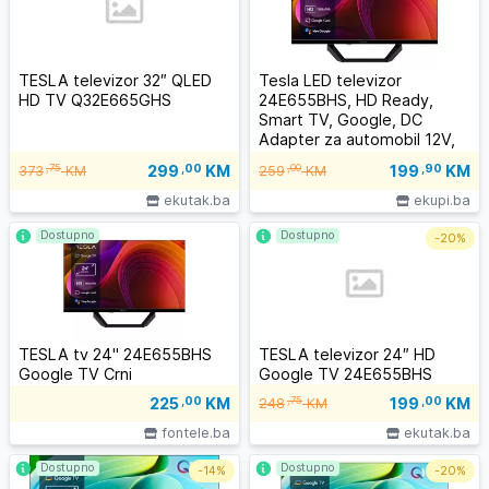
TESLA televizor 32″ QLED
Tesla LED televizor
HD TV Q32E665GHS
24E655BHS, HD Ready,
Smart TV, Google, DC
Adapter za automobil 12V,
Crni
299
,00
KM
199
,90
KM
,75
,00
373
KM
259
KM
ekutak.ba
ekupi.ba
Dostupno
Dostupno
-
20%
TESLA tv 24" 24E655BHS
TESLA televizor 24″ HD
Google TV Crni
Google TV 24E655BHS
199
,00
KM
225
,00
KM
,75
248
KM
fontele.ba
ekutak.ba
Dostupno
Dostupno
-
14%
-
20%