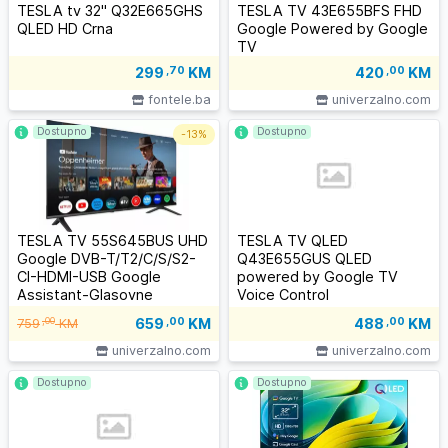
TESLA tv 32" Q32E665GHS
TESLA TV 43E655BFS FHD
QLED HD Crna
Google Powered by Google
TV
299
,70
KM
420
,00
KM
fontele.ba
univerzalno.com
Dostupno
Dostupno
-
13%
TESLA TV 55S645BUS UHD
TESLA TV QLED
Google DVB-T/T2/C/S/S2-
Q43E655GUS QLED
CI-HDMI-USB Google
powered by Google TV
Assistant-Glasovne
Voice Control
komand
659
,00
KM
,00
488
,00
KM
759
KM
univerzalno.com
univerzalno.com
Dostupno
Dostupno