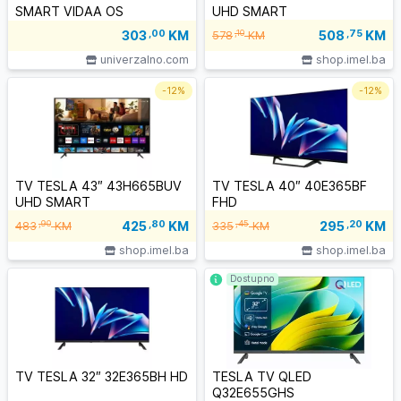
SMART VIDAA OS
UHD SMART
508
,75
KM
303
,00
KM
,10
578
KM
univerzalno.com
shop.imel.ba
-
12%
-
12%
TV TESLA 43″ 43H665BUV
TV TESLA 40″ 40E365BF
UHD SMART
FHD
425
,80
KM
295
,20
KM
,90
,45
483
KM
335
KM
shop.imel.ba
shop.imel.ba
Dostupno
TV TESLA 32″ 32E365BH HD
TESLA TV QLED
Q32E655GHS