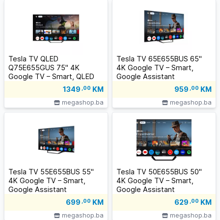
Tesla TV QLED
Tesla TV 65E655BUS 65"
Q75E655GUS 75" 4K
4K Google TV – Smart,
Google TV – Smart, QLED
Google Assistant
1349
,00
KM
959
,00
KM
megashop.ba
megashop.ba
Tesla TV 55E655BUS 55"
Tesla TV 50E655BUS 50"
4K Google TV – Smart,
4K Google TV – Smart,
Google Assistant
Google Assistant
699
,00
KM
629
,00
KM
megashop.ba
megashop.ba