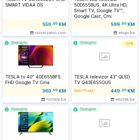
SMART VIDAA OS
50E655BUS, 4K Ultra HD,
Smart TV, Google TV™,
Google Cast, Crni
550
,00
KM
599
,00
KM
univerzalno.com
ekupi.ba
Dostupno
Dostupno
-
20%
TESLA tv 40" 40E655BFS
TESLA televizor 43″ QLED
FHD Google TV Crna
TV Q43E655GUS
449
,00
KM
360
,00
KM
,25
561
KM
fontele.ba
ekutak.ba
Dostupno
Dostupno