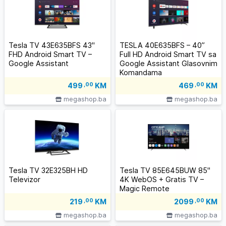
Tesla TV 43E635BFS 43"
TESLA 40E635BFS – 40”
FHD Android Smart TV –
Full HD Android Smart TV sa
Google Assistant
Google Assistant Glasovnim
Komandama
499
,00
KM
469
,00
KM
megashop.ba
megashop.ba
Tesla TV 32E325BH HD
Tesla TV 85E645BUW 85"
Televizor
4K WebOS + Gratis TV –
Magic Remote
219
,00
KM
2099
,00
KM
megashop.ba
megashop.ba