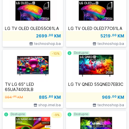
LG TV OLED OLED55C61LA
LG TV OLED OLED77C61LA
2699
,00
KM
5219
,00
KM
technoshop.ba
technoshop.ba
Dostupno
-
10%
TV LG 65″ LED
LG TV QNED 55QNED7EB3C
65UA74003LB
885
,80
KM
,20
969
,00
KM
984
KM
shop.imel.ba
technoshop.ba
Dostupno
Dostupno
-
9%