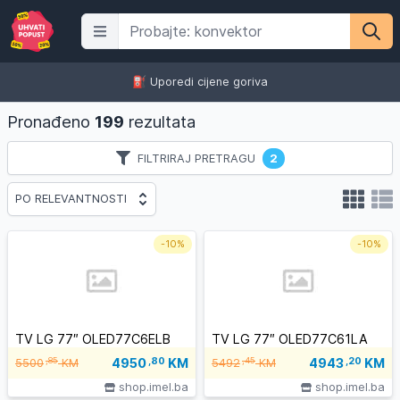
⛽️ Uporedi cijene goriva
Pronađeno
199
rezultata
FILTRIRAJ PRETRAGU
2
PO RELEVANTNOSTI
-
10%
-
10%
TV LG 77″ OLED77C6ELB
TV LG 77″ OLED77C61LA
4950
,80
KM
4943
,20
KM
,85
,45
5500
KM
5492
KM
shop.imel.ba
shop.imel.ba