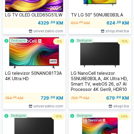
LG TV OLED OLED65G51LW
TV LG 50″ 50NU8E0B3LA
624
,20
KM
4329
,00
KM
,60
693
KM
univerzalno.com
shop.imel.ba
Dostupno
Dostupno
-
5%
-
15%
LG televizor 50NANO81T3A
LG NanoCell televizor
4K Ultra HD
55NU8E0B3LA, 4K Ultra HD,
Smart TV, webOS 26, α7 AI
Processor 4K Gen9, HDR10
/ HLG, 2.0ch 20W, Crni
729
,00
KM
679
,90
KM
,00
,00
764
KM
799
KM
univerzalno.com
ekupi.ba
Dostupno
Dostupno
-
10%
-
24%