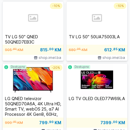
-
10%
-
10%
TV LG 50″ QNED
TV LG 50″ 50UA75003LA
50QNED7EB3C
815
,00
KM
612
,85
KM
,60
,95
905
KM
680
KM
shop.imel.ba
shop.imel.ba
Dostupno
Dostupno
-
20%
LG QNED televizor
LG TV OLED OLED77W69LA
50QNED70A6A, 4K Ultra HD,
Smart TV, webOS 25, α7 AI
Processor 4K Gen8, 60Hz,
ThinQ AI, Magični daljinski,
799
,90
KM
,00
7399
,00
KM
999
KM
Crni