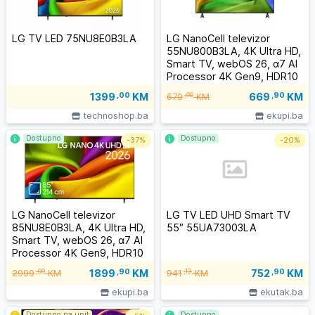
LG TV LED 75NU8E0B3LA
LG NanoCell televizor
55NU800B3LA, 4K Ultra HD,
Smart TV, webOS 26, α7 AI
Processor 4K Gen9, HDR10
/ HLG, 2.0ch 20W, Crni
669
,90
KM
1399
,00
KM
,00
679
KM
technoshop.ba
ekupi.ba
Dostupno
Dostupno
-
37%
-
20%
LG NanoCell televizor
LG TV LED UHD Smart TV
85NU8E0B3LA, 4K Ultra HD,
55″ 55UA73003LA
Smart TV, webOS 26, α7 AI
Processor 4K Gen9, HDR10
/ HLG, 2.0ch 20W, Crni
1899
,90
KM
752
,90
KM
,00
,13
2999
KM
941
KM
ekupi.ba
ekutak.ba
Dostupno na upit
Dostupno