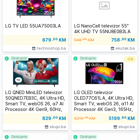
LG TV LED 55UA75003LA
LG NanoCell televizor 55″
4K UHD TV 55NU8E0B3LA
758
,90
KM
679
,00
KM
,63
948
KM
technoshop.ba
ekutak.ba
Dostupno
Dostupno
-
0%
LG QNED MiniLED televizor
LG OLED televizor
50QNED7EB3C, 4K Ultra HD,
OLED77C61LA, 4K Ultra HD,
Smart TV, webOS 26, α7 AI
Smart TV, webOS 26, α11 AI
Processor 4K Gen9, 60Hz,
Processor 4K Gen3, 165Hz,
HDR10, ThinQ AI, AI Magični
VRR 165Hz, Dolby Atmos, AI
5199
,90
KM
829
,00
KM
,00
5219
KM
daljinski, Crni
Magični daljinski, Crni
ekupi.ba
ekupi.ba
Dostupno
Dostupno