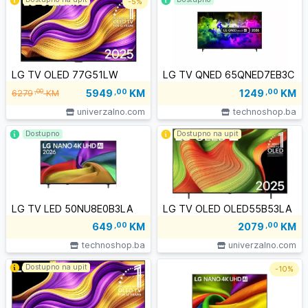
-
5%
LG TV OLED 77G51LW
LG TV QNED 65QNED7EB3C
5949
,00
KM
,00
1249
,00
KM
6279
KM
univerzalno.com
technoshop.ba
Dostupno
Dostupno na upit
LG TV LED 50NU8E0B3LA
LG TV OLED OLED55B53LA
649
,00
KM
2079
,00
KM
technoshop.ba
univerzalno.com
Dostupno na upit
-
10%