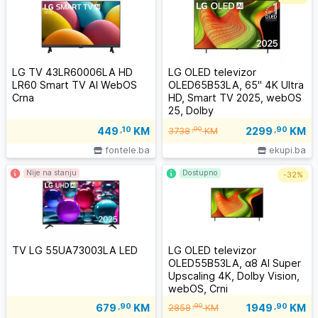
LG TV 43LR60006LA HD
LG OLED televizor
LR60 Smart TV AI WebOS
OLED65B53LA, 65" 4K Ultra
Crna
HD, Smart TV 2025, webOS
25, Dolby
Vision/HDR10/HLG, 120Hz,
2299
,90
KM
449
,10
KM
,90
3738
KM
α8 AI procesor 4K Gen2,
Dolby Atmos, Crni
fontele.ba
ekupi.ba
Nije na stanju
Dostupno
-
32%
TV LG 55UA73003LA LED
LG OLED televizor
OLED55B53LA, α8 AI Super
Upscaling 4K, Dolby Vision,
webOS, Crni
1949
,90
KM
679
,90
KM
,90
2858
KM