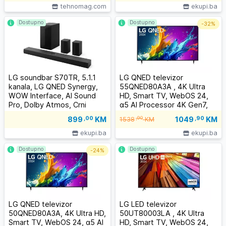
tehnomag.com
ekupi.ba
Dostupno
Dostupno
-
32%
LG soundbar S70TR, 5.1.1
LG QNED televizor
kanala, LG QNED Synergy,
55QNED80A3A , 4K Ultra
WOW Interface, AI Sound
HD, Smart TV, WebOS 24,
Pro, Dolby Atmos, Crni
α5 AI Processor 4K Gen7,
ThinQ AI, Magični daljinski,
1049
,90
KM
899
,00
KM
,90
1538
KM
Crni
ekupi.ba
ekupi.ba
Dostupno
Dostupno
-
24%
LG QNED televizor
LG LED televizor
50QNED80A3A, 4K Ultra HD,
50UT80003LA , 4K Ultra
Smart TV, WebOS 24, α5 AI
HD, Smart TV, WebOS 24,