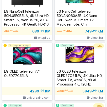
LG NanoCell televizor
LG NanoCell televizor
50NU8E0B3LA, 4K Ultra HD,
50NANO80A3B, 4K Nano
Smart TV, webOS 26, α7 AI
Cell , webOS Smart TV,
Processor 4K Gen9, HDR10
Magic remote, Crni
/ HLG, 2.0ch 20W, Crni
639
,90
KM
749
,90
KM
,90
,90
713
KM
988
KM
ekupi.ba
ekupi.ba
Dostupno na upit
Dostupno
-
23%
LG OLED televizor 77"
LG OLED televizor
OLED77C51LA
OLED77G51LW, 4K Ultra HD,
Smart TV, webOS, α8 AI
Processor 4K, 120Hz
Native, Magični daljinski
5949
,90
KM
4299
,00
KM
,90
7698
KM
univerzalno.com
ekupi.ba
Dostupno
Dostupno
-
38%