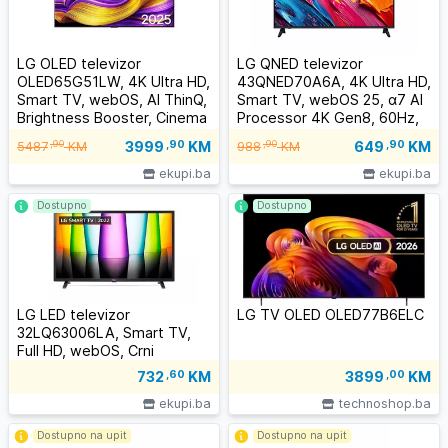
LG OLED televizor
LG QNED televizor
OLED65G51LW, 4K Ultra HD,
43QNED70A6A, 4K Ultra HD,
Smart TV, webOS, AI ThinQ,
Smart TV, webOS 25, α7 AI
Brightness Booster, Cinema
Processor 4K Gen8, 60Hz,
HDR, Magični daljinski, Crni
ThinQ AI, Magični daljinski,
3999
,90
KM
649
,90
KM
,90
,90
5487
KM
988
KM
Crni
ekupi.ba
ekupi.ba
Dostupno
Dostupno
LG LED televizor
LG TV OLED OLED77B6ELC
32LQ63006LA, Smart TV,
Full HD, webOS, Crni
732
,60
KM
3899
,00
KM
ekupi.ba
technoshop.ba
Dostupno na upit
Dostupno na upit