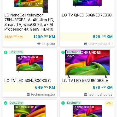
LG NanoCell televizor
LG TV QNED 50QNED7EB3C
75NU8E0B3LA, 4K Ultra HD,
Smart TV, webOS 26, α7 AI
Processor 4K Gen9, HDR10
/ HLG, 2.0ch 20W, Crni
1299
,90
KM
,90
829
,00
KM
1428
KM
ekupi.ba
technoshop.ba
Dostupno
Dostupno
LG TV LED 50NU800B3LC
LG TV LED 55NU800B3LA
649
,00
KM
679
,00
KM
technoshop.ba
technoshop.ba
Dostupno
Dostupno
-
1%