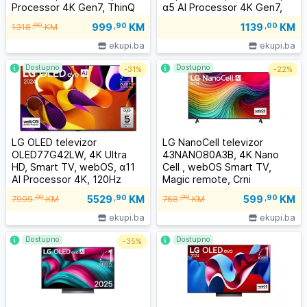
Processor 4K Gen7, ThinQ
α5 AI Processor 4K Gen7,
AI, Magični daljinski, Crni
ThinQ AI, Magični daljinski,
999
,90
KM
,90
1139
,00
KM
1318
KM
Crni
ekupi.ba
ekupi.ba
Dostupno
Dostupno
-
31%
-
22%
LG OLED televizor
LG NanoCell televizor
OLED77G42LW, 4K Ultra
43NANO80A3B, 4K Nano
HD, Smart TV, webOS, α11
Cell , webOS Smart TV,
AI Processor 4K, 120Hz
Magic remote, Crni
Native, Magični daljinski
5529
,90
KM
599
,90
KM
,00
,90
7999
KM
768
KM
ekupi.ba
ekupi.ba
Dostupno
Dostupno
-
35%