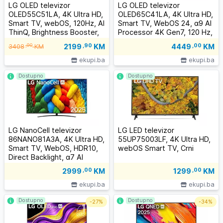
LG OLED televizor
LG OLED televizor
OLED55C51LA, 4K Ultra HD,
OLED65C41LA, 4K Ultra HD,
Smart TV, webOS, 120Hz, AI
Smart TV, WebOS 24, α9 AI
ThinQ, Brightness Booster,
Processor 4K Gen7, 120 Hz,
Cinema HDR, Magični
ThinQ AI, Dolby Atmos,
2199
,90
KM
,90
4449
,00
KM
3408
KM
daljinski, Crni
Magični daljinski, Crni
ekupi.ba
ekupi.ba
Dostupno
Dostupno
LG NanoCell televizor
LG LED televizor
86NANO81A3A, 4K Ultra HD,
55UP75003LF, 4K Ultra HD,
Smart TV, WebOS, HDR10,
webOS Smart TV, Crni
Direct Backlight, α7 AI
procesor 4K Gen8, Crni
2999
,00
KM
1299
,00
KM
ekupi.ba
ekupi.ba
Dostupno
Dostupno
-
27%
-
34%