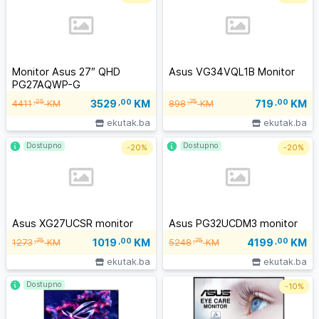
Monitor Asus 27″ QHD
Asus VG34VQL1B Monitor
PG27AQWP-G
3529
,00
KM
719
,00
KM
,25
,75
4411
KM
898
KM
ekutak.ba
ekutak.ba
Dostupno
Dostupno
-
20%
-
20%
Asus XG27UCSR monitor
Asus PG32UCDM3 monitor
1019
,00
KM
4199
,00
KM
,75
,75
1273
KM
5248
KM
ekutak.ba
ekutak.ba
Dostupno
-
10%