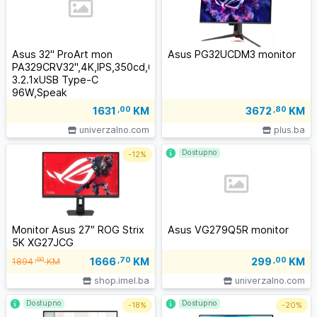
Asus 32" ProArt mon
Asus PG32UCDM3 monitor
PA329CRV32",4K,IPS,350cd,60Hz,5ms,HDMIx2,DPx2,3xUSB
3.2.1xUSB Type-C
96W,Speak
1631
,00
KM
3672
,80
KM
univerzalno.com
plus.ba
Dostupno
-
12%
Monitor Asus 27″ ROG Strix
Asus VG279Q5R monitor
5K XG27JCG
1666
,70
KM
,00
299
,00
KM
1894
KM
shop.imel.ba
univerzalno.com
Dostupno
Dostupno
-
18%
-
20%