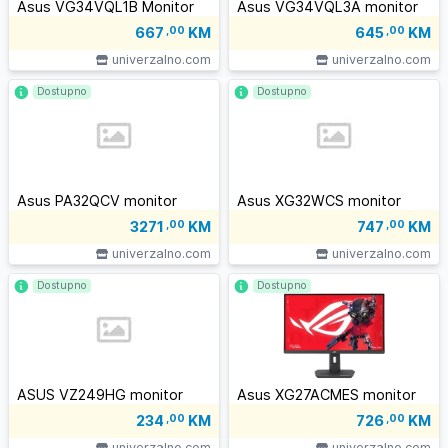
Asus VG34VQL1B Monitor
Asus VG34VQL3A monitor
667
,00
KM
645
,00
KM
univerzalno.com
univerzalno.com
Dostupno
Dostupno
Asus PA32QCV monitor
Asus XG32WCS monitor
3271
,00
KM
747
,00
KM
univerzalno.com
univerzalno.com
Dostupno
Dostupno
ASUS VZ249HG monitor
Asus XG27ACMES monitor
234
,00
KM
726
,00
KM
univerzalno.com
univerzalno.com