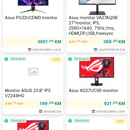
Asus PG32UCDM3 monitor
Asus monitor VA27AQSB
27"monitor, IPS,
2560x1440, 75Hz,1ms,
HDMI,DP,USB,freesync
pivot,zvučnici
388
,95
KM
3651
,00
KM
,95
433
KM
univerzalno.com
cpuinfotech.ba
Dostupno
Dostupno
-
20%
Monitor ASUS 23.8″ IPS
Asus XG27UCSR monitor
VZ249HG
199
,00
KM
,75
921
,00
KM
248
KM
ekutak.ba
univerzalno.com
Dostupno
Dostupno
-
20%