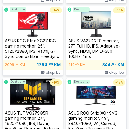
ekupi.ba
ekupi.ba
Dostupno
Dostupno
-
14%
-
16%
ASUS ROG Strix XG27JCG
ASUS VA27DQFS monitor,
gaming monitor, 25",
27", Full HD, IPS, Adaptive-
5120x2880, IPS, Ravni, G-
Sync, HDMI, DP, D-Sub,
Sync Compatible, FreeSync
100Hz, 1ms
Premium Pro, HDR, HDMI x2,
1794
,90
KM
344
,90
KM
,00
,00
2099
KM
410
KM
DP, USB-C, 180Hz, 0.03ms
ekupi.ba
ekupi.ba
Dostupno
Dostupno
-
16%
-
15%
ASUS TUF VG279Q5R
ASUS ROG Strix XG49VQ
gaming monitor, 27",
gaming monitor, 49",
1920x1080, IPS, Ravni,
3840x1080, VA, Curved,
FreeSync Premium, Extreme
FreeSync Premium Pro,