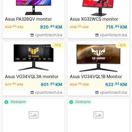
Asus PA328QV monitor
Asus XG32WCS monitor
820
,95
KM
716
,95
KM
,95
,95
914
KM
798
KM
cpuinfotech.ba
cpuinfotech.ba
-
10%
-
10%
Asus VG34VQL3A monitor
Asus VG34VQL1B Monitor
601
,95
KM
622
,95
KM
,95
,95
671
KM
694
KM
cpuinfotech.ba
cpuinfotech.ba
Dostupno
Dostupno