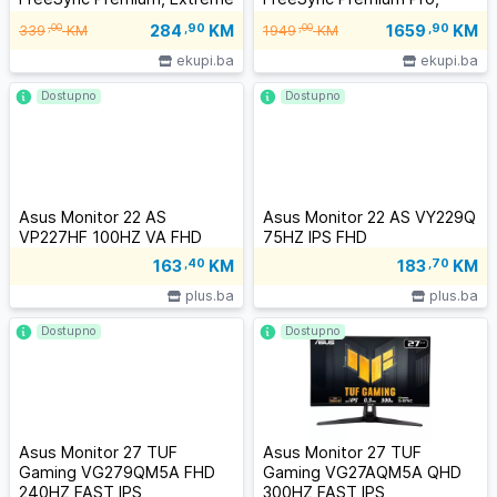
Low Motion Blur, HDMI x2,
DisplayHDR 400, HDMI, DP,
284
,90
KM
1659
,90
KM
,00
,00
339
KM
1949
KM
DP, 200Hz, 1ms, zvučnici
144Hz, 4ms
ekupi.ba
ekupi.ba
Dostupno
Dostupno
Asus Monitor 22 AS
Asus Monitor 22 AS VY229Q
VP227HF 100HZ VA FHD
75HZ IPS FHD
163
,40
KM
183
,70
KM
plus.ba
plus.ba
Dostupno
Dostupno
Asus Monitor 27 TUF
Asus Monitor 27 TUF
Gaming VG279QM5A FHD
Gaming VG27AQM5A QHD
240HZ FAST IPS
300HZ FAST IPS