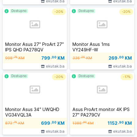
ekutak.ba
ekutak.ba
Dostupno
Dostupno
-
20%
-
20%
Monitor Asus 27″ ProArt 27″
Monitor Asus 1ms
IPS QHD PA278QV
VY249HF-W
799
,00
KM
269
,00
KM
,75
,25
998
KM
336
KM
ekutak.ba
ekutak.ba
Dostupno
Dostupno
-
20%
-
17%
Monitor Asus 34″ UWQHD
Asus ProArt monitor 4K IPS
VG34VQL3A
27″ PA279CV
699
,00
KM
1152
,90
KM
,75
,90
873
KM
1388
KM
ekutak.ba
ekutak.ba