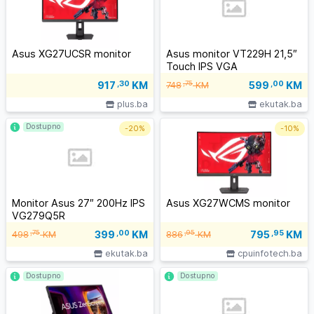
Asus XG27UCSR monitor
Asus monitor VT229H 21,5″
Touch IPS VGA
599
,00
KM
917
,30
KM
,75
748
KM
plus.ba
ekutak.ba
Dostupno
-
20%
-
10%
Monitor Asus 27″ 200Hz IPS
Asus XG27WCMS monitor
VG279Q5R
399
,00
KM
795
,95
KM
,75
,95
498
KM
886
KM
ekutak.ba
cpuinfotech.ba
Dostupno
Dostupno