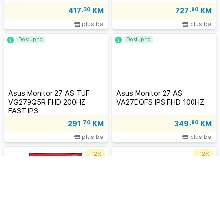
417
,30
KM
727
,90
KM
plus.ba
plus.ba
Dostupno
Dostupno
Asus Monitor 27 AS TUF
Asus Monitor 27 AS
VG279Q5R FHD 200HZ
VA27DQFS IPS FHD 100HZ
FAST IPS
291
,70
KM
349
,80
KM
plus.ba
plus.ba
-
12%
-
12%
Monitor ASUS 32″
Monitor ASUS 27″
XG32WCMS; 90LM09X0-
VA27DQFS; 90LM06H0-