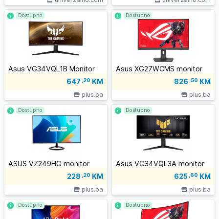
Dostupno
Dostupno
Asus VG34VQL1B Monitor
Asus XG27WCMS monitor
647
,20
KM
826
,50
KM
plus.ba
plus.ba
Dostupno
Dostupno
ASUS VZ249HG monitor
Asus VG34VQL3A monitor
228
,20
KM
625
,60
KM
plus.ba
plus.ba
Dostupno
Dostupno