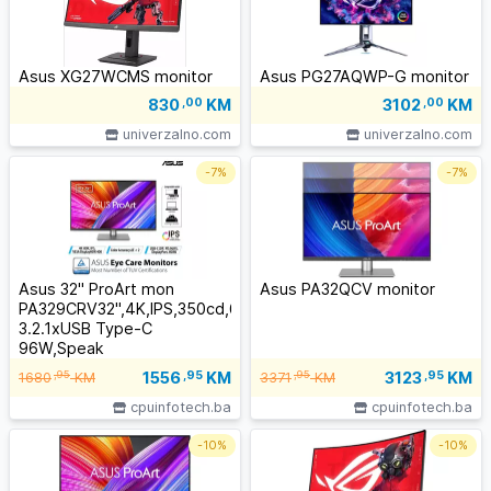
Asus XG27WCMS monitor
Asus PG27AQWP-G monitor
830
,00
KM
3102
,00
KM
univerzalno.com
univerzalno.com
-
7%
-
7%
Asus 32" ProArt mon
Asus PA32QCV monitor
PA329CRV32",4K,IPS,350cd,60Hz,5ms,HDMIx2,DPx2,3xUSB
3.2.1xUSB Type-C
96W,Speak
1556
,95
KM
3123
,95
KM
,95
,95
1680
KM
3371
KM
cpuinfotech.ba
cpuinfotech.ba
-
10%
-
10%