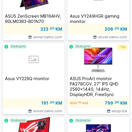
ASUS ZenScreen MB16AHV,
Asus VY249HGR gaming
90LM0383-B01N70
monitor
323
,00
KM
208
,00
KM
univerzalno.com
univerzalno.com
Dostupno
Dostupno
-
11%
Asus VY229Q monitor
ASUS ProArt monitor
PA278CGV, 27" IPS QHD
2560x1440, 144Hz,
DisplayHDR, FreeSync
Premium
799
,90
KM
191
,00
KM
,00
899
KM
univerzalno.com
ekupi.ba
Dostupno
Dostupno