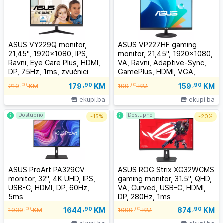
ASUS VY229Q monitor,
ASUS VP227HF gaming
21,45", 1920x1080, IPS,
monitor, 21,45", 1920x1080,
Ravni, Eye Care Plus, HDMI,
VA, Ravni, Adaptive-Sync,
DP, 75Hz, 1ms, zvučnici
GamePlus, HDMI, VGA,
100Hz
179
,90
KM
159
,90
KM
,00
,00
219
KM
199
KM
ekupi.ba
ekupi.ba
Dostupno
Dostupno
-
15%
-
20%
ASUS ProArt PA329CV
ASUS ROG Strix XG32WCMS
monitor, 32", 4K UHD, IPS,
gaming monitor, 31.5", QHD,
USB-C, HDMI, DP, 60Hz,
VA, Curved, USB-C, HDMI,
5ms
DP, 280Hz, 1ms
1644
,90
KM
874
,90
KM
,00
,00
1939
KM
1099
KM