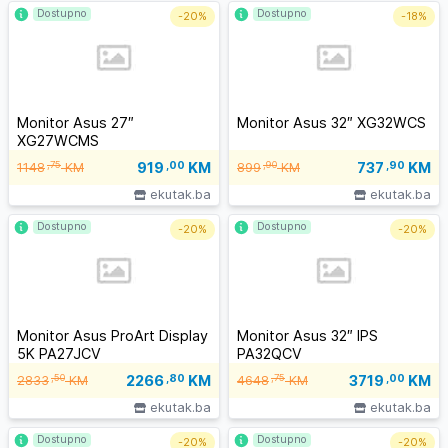
Dostupno
Dostupno
-
20%
-
18%
Monitor Asus 27″
Monitor Asus 32″ XG32WCS
XG27WCMS
919
,00
KM
737
,90
KM
,75
,90
1148
KM
899
KM
ekutak.ba
ekutak.ba
Dostupno
Dostupno
-
20%
-
20%
Monitor Asus ProArt Display
Monitor Asus 32″ IPS
5K PA27JCV
PA32QCV
2266
,80
KM
3719
,00
KM
,50
,75
2833
KM
4648
KM
ekutak.ba
ekutak.ba
Dostupno
Dostupno
-
20%
-
20%