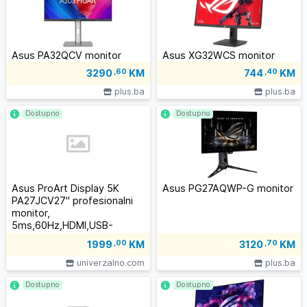
Asus PA32QCV monitor
Asus XG32WCS monitor
3290
,60
KM
744
,40
KM
plus.ba
plus.ba
Dostupno
Dostupno
Asus ProArt Display 5K
Asus PG27AQWP-G monitor
PA27JCV27" profesionalni
monitor,
5ms,60Hz,HDMI,USB-
C,DP,zvučnici
1999
,00
KM
3120
,70
KM
univerzalno.com
plus.ba
Dostupno
Dostupno