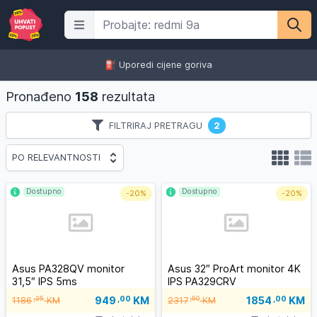
⛽️ Uporedi cijene goriva
Pronađeno
158
rezultata
FILTRIRAJ PRETRAGU
2
PO RELEVANTNOSTI
Dostupno
Dostupno
-
20%
-
20%
Asus PA328QV monitor
Asus 32″ ProArt monitor 4K
31,5″ IPS 5ms
IPS PA329CRV
949
,00
KM
1854
,00
KM
,25
,50
1186
KM
2317
KM