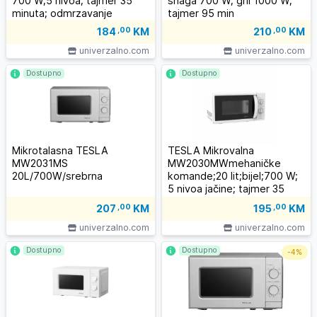
700 W;5 nivoa; tajmer 35
snaga 700 W; gril 1000 W;
minuta; odmrzavanje
tajmer 95 min
184
,00
KM
210
,00
KM
univerzalno.com
univerzalno.com
Dostupno
Dostupno
Mikrotalasna TESLA
TESLA Mikrovalna
MW2031MS
MW2030MWmehaničke
20L/700W/srebrna
komande;20 lit;bijel;700 W;
5 nivoa jačine; tajmer 35
minuta
207
,00
KM
195
,00
KM
univerzalno.com
univerzalno.com
Dostupno
Dostupno
-
4%