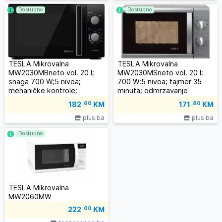
Dostupno
Dostupno
TESLA Mikrovalna
TESLA Mikrovalna
MW2030MBneto vol. 20 l;
MW2030MSneto vol. 20 l;
snaga 700 W;5 nivoa;
700 W;5 nivoa; tajmer 35
mehaničke kontrole;
minuta; odmrzavanje
odmrzavanje
182
,60
KM
171
,80
KM
plus.ba
plus.ba
Dostupno
TESLA Mikrovalna
MW2060MW
222
,00
KM