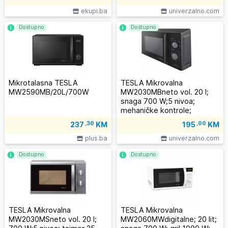
ekupi.ba
univerzalno.com
Dostupno
Dostupno
Mikrotalasna TESLA
TESLA Mikrovalna
MW2590MB/20L/700W
MW2030MBneto vol. 20 l;
snaga 700 W;5 nivoa;
mehaničke kontrole;
odmrzavanje
237
,30
KM
195
,00
KM
plus.ba
univerzalno.com
Dostupno
Dostupno
TESLA Mikrovalna
TESLA Mikrovalna
MW2030MSneto vol. 20 l;
MW2060MWdigitalne; 20 lit;