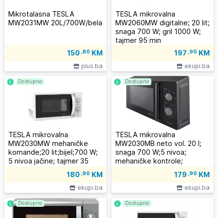
Mikrotalasna TESLA
TESLA mikrovalna
MW2031MW 20L/700W/bela
MW2060MW digitalne; 20 lit;
snaga 700 W; gril 1000 W;
tajmer 95 min
150
,80
KM
197
,90
KM
plus.ba
ekupi.ba
Dostupno
Dostupno
TESLA mikrovalna
TESLA mikrovalna
MW2030MW mehaničke
MW2030MB neto vol. 20 l;
komande;20 lit;bijel;700 W;
snaga 700 W;5 nivoa;
5 nivoa jačine; tajmer 35
mehaničke kontrole;
minuta
odmrzavanje
180
,90
KM
179
,90
KM
ekupi.ba
ekupi.ba
Dostupno
Dostupno