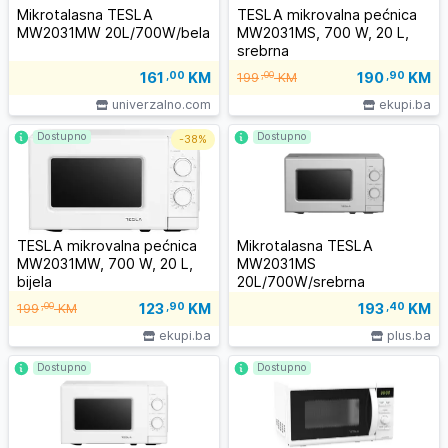
Mikrotalasna TESLA
TESLA mikrovalna pećnica
MW2031MW 20L/700W/bela
MW2031MS, 700 W, 20 L,
srebrna
190
,90
KM
161
,00
KM
,00
199
KM
univerzalno.com
ekupi.ba
Dostupno
Dostupno
-
38%
TESLA mikrovalna pećnica
Mikrotalasna TESLA
MW2031MW, 700 W, 20 L,
MW2031MS
bijela
20L/700W/srebrna
123
,90
KM
,00
193
,40
KM
199
KM
ekupi.ba
plus.ba
Dostupno
Dostupno