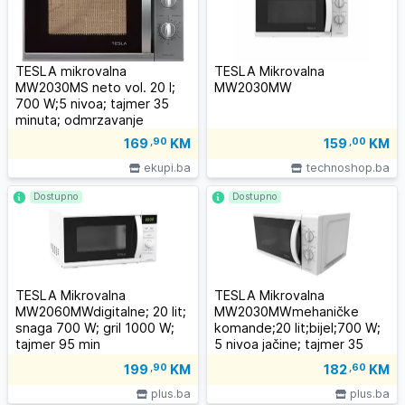
TESLA mikrovalna
TESLA Mikrovalna
MW2030MS neto vol. 20 l;
MW2030MW
700 W;5 nivoa; tajmer 35
minuta; odmrzavanje
169
,90
KM
159
,00
KM
ekupi.ba
technoshop.ba
Dostupno
Dostupno
TESLA Mikrovalna
TESLA Mikrovalna
MW2060MWdigitalne; 20 lit;
MW2030MWmehaničke
snaga 700 W; gril 1000 W;
komande;20 lit;bijel;700 W;
tajmer 95 min
5 nivoa jačine; tajmer 35
minuta
199
,90
KM
182
,60
KM
plus.ba
plus.ba