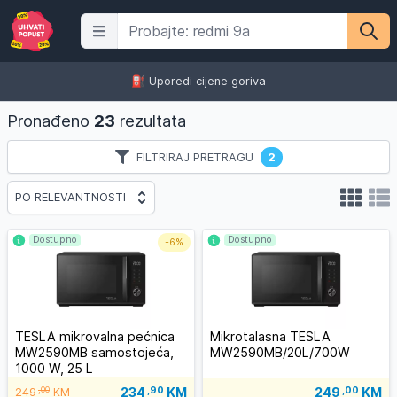
⛽️ Uporedi cijene goriva
Pronađeno
23
rezultata
FILTRIRAJ PRETRAGU
2
PO RELEVANTNOSTI
Dostupno
Dostupno
-
6%
TESLA mikrovalna pećnica
Mikrotalasna TESLA
MW2590MB samostojeća,
MW2590MB/20L/700W
1000 W, 25 L
234
,90
KM
,00
249
,00
KM
249
KM