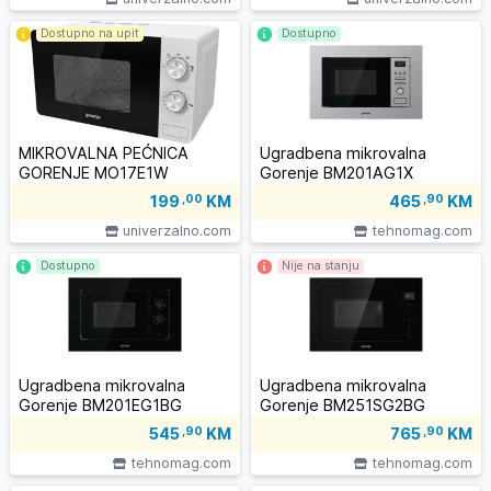
Dostupno na upit
Dostupno
MIKROVALNA PEĆNICA
Ugradbena mikrovalna
GORENJE MO17E1W
Gorenje BM201AG1X
199
,00
KM
465
,90
KM
univerzalno.com
tehnomag.com
Dostupno
Nije na stanju
Ugradbena mikrovalna
Ugradbena mikrovalna
Gorenje BM201EG1BG
Gorenje BM251SG2BG
545
,90
KM
765
,90
KM
tehnomag.com
tehnomag.com