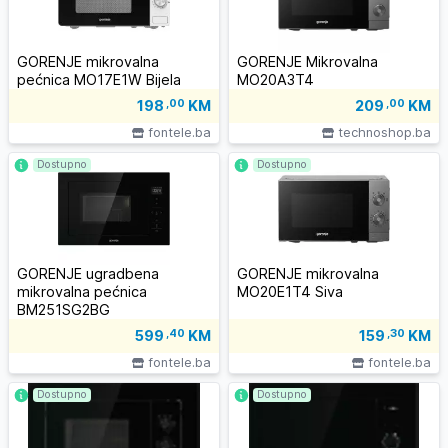
GORENJE mikrovalna
GORENJE Mikrovalna
pećnica MO17E1W Bijela
MO20A3T4
198
,00
KM
209
,00
KM
fontele.ba
technoshop.ba
Dostupno
Dostupno
GORENJE ugradbena
GORENJE mikrovalna
mikrovalna pećnica
MO20E1T4 Siva
BM251SG2BG
599
,40
KM
159
,30
KM
fontele.ba
fontele.ba
Dostupno
Dostupno