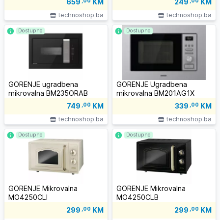
659
,00
KM
249
,00
KM
technoshop.ba
technoshop.ba
Dostupno
Dostupno
GORENJE ugradbena
GORENJE Ugradbena
mikrovalna BM235ORAB
mikrovalna BM201AG1X
749
,00
KM
339
,00
KM
technoshop.ba
technoshop.ba
Dostupno
Dostupno
GORENJE Mikrovalna
GORENJE Mikrovalna
MO4250CLI
MO4250CLB
299
,00
KM
299
,00
KM