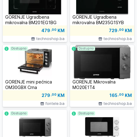
GORENJE Ugradbena
GORENJE Ugradbena
mikrovalna BM201EG1BG
mikrovalna BM235G1SYB
479
,00
KM
729
,00
KM
technoshop.ba
technoshop.ba
Dostupno
Dostupno
GORENJE mini pećnica
GORENJE Mikrovalna
OM30GBX Crna
MO20E1T4
279
,00
KM
165
,00
KM
fontele.ba
technoshop.ba
Dostupno
Dostupno