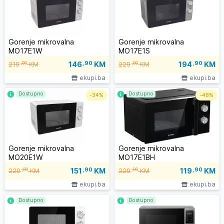
Gorenje mikrovalna
Gorenje mikrovalna
MO17E1W
MO17E1S
146
,90
KM
194
,90
KM
,00
,00
219
KM
229
KM
ekupi.ba
ekupi.ba
Dostupno
Dostupno
-
34%
-
48%
Gorenje mikrovalna
Gorenje mikrovalna
MO20E1W
MO17E1BH
151
,90
KM
119
,90
KM
,00
,00
229
KM
229
KM
ekupi.ba
ekupi.ba
Dostupno
Dostupno