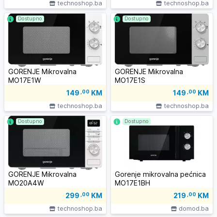
technoshop.ba
technoshop.ba
Dostupno
Dostupno
GORENJE Mikrovalna
GORENJE Mikrovalna
MO17E1W
MO17E1S
149
,00
KM
149
,00
KM
technoshop.ba
technoshop.ba
Dostupno
Dostupno
GORENJE Mikrovalna
Gorenje mikrovalna pećnica
MO20A4W
MO17E1BH
299
,00
KM
219
,00
KM
technoshop.ba
domod.ba