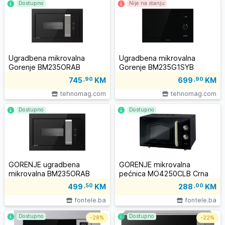
Dostupno
Nije na stanju
Ugradbena mikrovalna
Ugradbena mikrovalna
Gorenje BM235ORAB
Gorenje BM235G1SYB
745
,90
KM
699
,90
KM
tehnomag.com
tehnomag.com
Dostupno
Dostupno
GORENJE ugradbena
GORENJE mikrovalna
mikrovalna BM235ORAB
pećnica MO4250CLB Crna
499
,50
KM
288
,00
KM
fontele.ba
fontele.ba
Dostupno
Dostupno
-
28%
-
22%