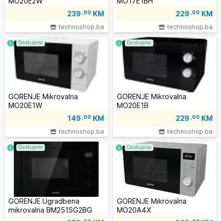
MO20E2W
MO17E1BH
239
,00
KM
229
,00
KM
technoshop.ba
technoshop.ba
Dostupno
Dostupno
GORENJE Mikrovalna
GORENJE Mikrovalna
MO20E1W
MO20E1B
149
,00
KM
229
,00
KM
technoshop.ba
technoshop.ba
Dostupno
Dostupno
GORENJE Ugradbena
GORENJE Mikrovalna
mikrovalna BM251SG2BG
MO20A4X