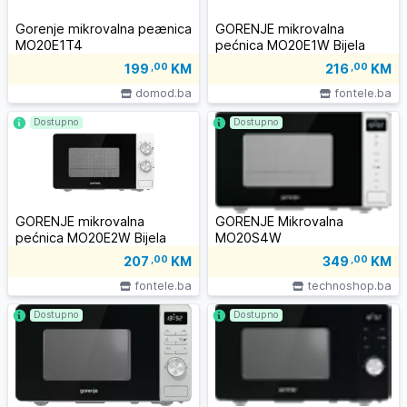
Gorenje mikrovalna peænica
GORENJE mikrovalna
MO20E1T4
pećnica MO20E1W Bijela
199
,00
KM
216
,00
KM
domod.ba
fontele.ba
Dostupno
Dostupno
GORENJE mikrovalna
GORENJE Mikrovalna
pećnica MO20E2W Bijela
MO20S4W
207
,00
KM
349
,00
KM
fontele.ba
technoshop.ba
Dostupno
Dostupno