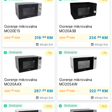
Gorenje mikrovalna
Gorenje mikrovalna
MO20E1S
MO20A3B
218
,90
KM
234
,90
KM
,00
,00
249
KM
269
KM
ekupi.ba
ekupi.ba
Dostupno
Dostupno
-
7%
-
7%
Gorenje mikrovalna
Gorenje mikrovalna
MO20A4X
MO20S4W
287
,90
KM
322
,90
KM
,00
,00
309
KM
349
KM
ekupi.ba
ekupi.ba
Dostupno
Dostupno
-
33%
-
15%