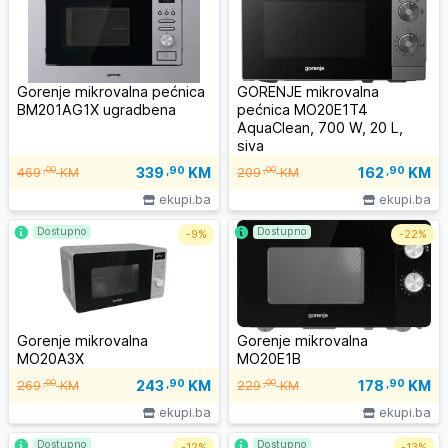
Gorenje mikrovalna pećnica
GORENJE mikrovalna
BM201AG1X ugradbena
pećnica MO20E1T4
AquaClean, 700 W, 20 L,
siva
339
,90
KM
162
,90
KM
,00
,00
469
KM
209
KM
ekupi.ba
ekupi.ba
Dostupno
Dostupno
-
9%
-
22%
Gorenje mikrovalna
Gorenje mikrovalna
MO20A3X
MO20E1B
243
,90
KM
178
,90
KM
,00
,00
269
KM
229
KM
ekupi.ba
ekupi.ba
Dostupno
Dostupno
-
12%
-
13%