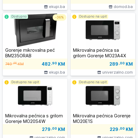
ekupi.ba
domod.ba
Dostupno
Dostupno na upit
-
36%
Gorenje mikrovalna peć
Mikrovalna pećnica sa
BM235ORAB
grilom Gorenje MO23A4X
482
,90
KM
,00
289
,00
KM
749
KM
ekupi.ba
univerzalno.com
Dostupno na upit
Dostupno na upit
Mikrovalna pećnica s grilom
Mikrovalna pećnica Gorenje
Gorenje MO20S4W
MO20E1S
279
,00
KM
229
,00
KM
univerzalno.com
univerzalno.com