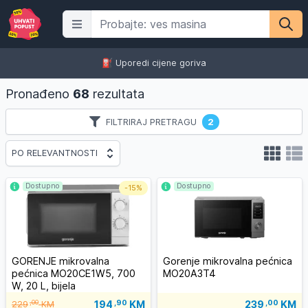
⛽️ Uporedi cijene goriva
Pronađeno
68
rezultata
FILTRIRAJ PRETRAGU
2
PO RELEVANTNOSTI
Dostupno
Dostupno
-
15%
GORENJE mikrovalna
Gorenje mikrovalna pećnica
pećnica MO20CE1W5, 700
MO20A3T4
W, 20 L, bijela
194
,90
KM
,00
239
,00
KM
229
KM