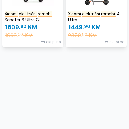
Xiaomi
električni
romobil
Xiaomi
električni
romobil
4
Scooter 6 Ultra GL
Ultra
1609
,90
KM
1449
,90
KM
1999
KM
2379
KM
,00
,90
ekupi.ba
ekupi.ba