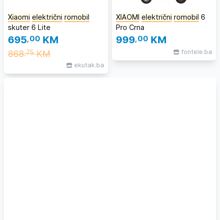
Xiaomi
električni
romobil
XIAOMI
električni
romobil
6
skuter 6 Lite
Pro Crna
695
,00
KM
999
,00
KM
868
KM
fontele.ba
,75
ekutak.ba