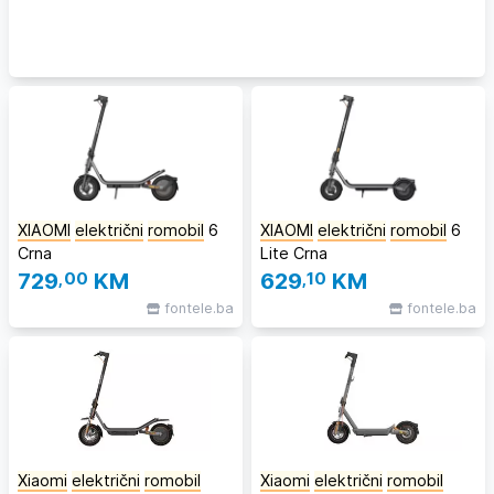
XIAOMI
električni
romobil
6
XIAOMI
električni
romobil
6
Crna
Lite Crna
729
,00
KM
629
,10
KM
fontele.ba
fontele.ba
Xiaomi
električni
romobil
Xiaomi
električni
romobil