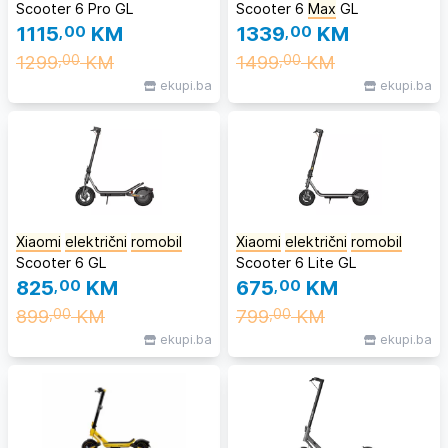
Scooter 6 Pro GL
Scooter 6
Max
GL
1115
,00
KM
1339
,00
KM
1299
KM
1499
KM
,00
,00
ekupi.ba
ekupi.ba
Xiaomi
električni
romobil
Xiaomi
električni
romobil
Scooter 6 GL
Scooter 6 Lite GL
825
,00
KM
675
,00
KM
899
KM
799
KM
,00
,00
ekupi.ba
ekupi.ba