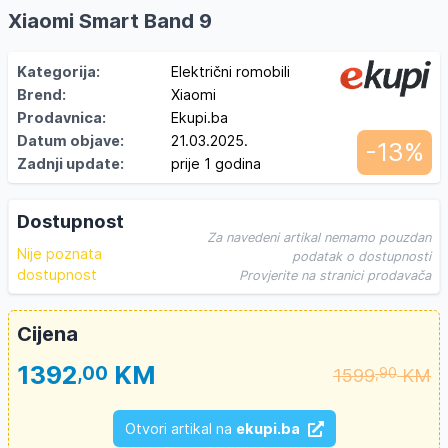
Xiaomi Smart Band 9
Kategorija:
Električni romobili
Brend:
Xiaomi
Prodavnica:
Ekupi.ba
Datum objave:
21.03.2025.
-13%
Zadnji update:
prije 1 godina
Dostupnost
Za navedeni artikal nemamo pouzdan
Nije poznata
podatak o dostupnosti
dostupnost
Provjerite na stranici prodavača
Cijena
1392
KM
,00
1599
KM
,90
Otvori artikal na
ekupi.ba