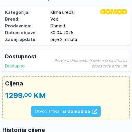
Kategorija:
Klima uređaji
Brend:
Vox
Prodavnica:
Domod
Datum objave:
30.04.2025.
Zadnji update:
prije 2 minuta
Dostupnost
Provjera dostupnosti izvršena na stranici
Dostupno
prodavača prije 10h
Cijena
1299
KM
,00
Otvori artikal na
domod.ba
Historija cijene