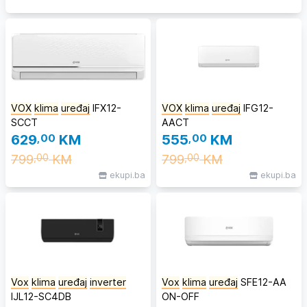
VOX
klima
uređaj
IFX12-
VOX
klima
uređaj
IFG12-
SCCT
AACT
629
,00
KM
555
,00
KM
799
KM
799
KM
,00
,00
ekupi.ba
ekupi.ba
Vox
klima
uređaj
inverter
Vox
klima
uređaj
SFE12-AA
IJL12-SC4DB
ON-OFF