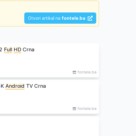
Otvori artikal na
fontele.ba
S2
Full
HD
Crna
fontele.ba
4K
Android
TV Crna
fontele.ba