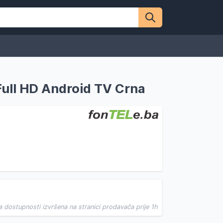
ull HD Android TV Crna
a dostupnosti izvršena na stranici prodavača prije 1h