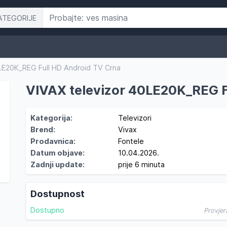
ATEGORIJE
LE20K_REG Full HD Android TV Crna
VIVAX televizor 40LE20K_REG F
Kategorija:
Televizori
Brend:
Vivax
Prodavnica:
Fontele
Datum objave:
10.04.2026.
Zadnji update:
prije 6 minuta
Dostupnost
Dostupno
Provjer