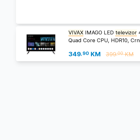
VIVAX
IMAGO LED
televizor
Quad Core CPU, HDR10, Crn
349
,90
KM
399
KM
,00