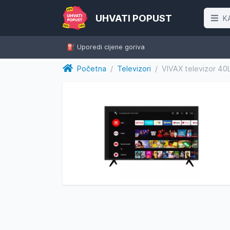
UHVATI POPUST
K
⛽️ Uporedi cijene goriva
Početna
/
Televizori
/
VIVAX televizor 40