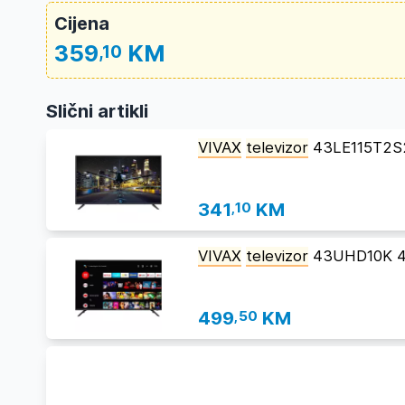
Cijena
359
KM
,10
Slični artikli
VIVAX
televizor
43LE115T2
341
,10
KM
VIVAX
televizor
43UHD10K 
499
,50
KM