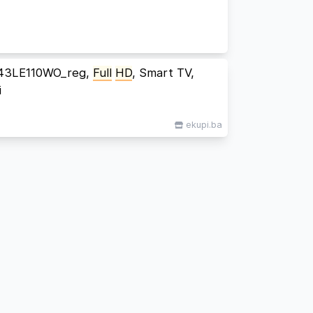
43LE110WO_reg,
Full
HD
, Smart TV,
i
ekupi.ba