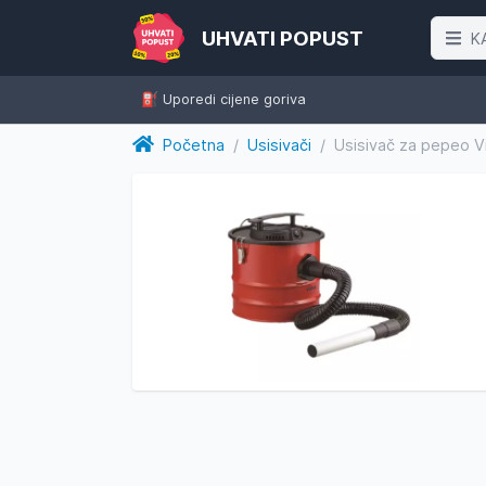
UHVATI POPUST
K
⛽️ Uporedi cijene goriva
Početna
/
Usisivači
/
Usisivač za pepeo 