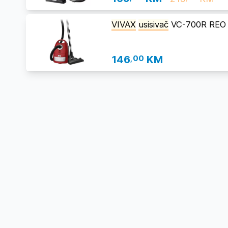
VIVAX
usisivač
VC-700R REO s
146
,00
KM