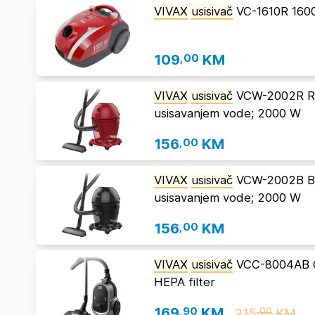
VIVAX
usisivač
VC-1610R 16
109
,00
KM
VIVAX
usisivač
VCW-2002R R2 
usisavanjem vode; 2000 W
156
,00
KM
VIVAX
usisivač
VCW-2002B B2 
usisavanjem vode; 2000 W
156
,00
KM
VIVAX
usisivač
VCC-8004AB Ga
HEPA filter
169
,90
KM
215
KM
,00