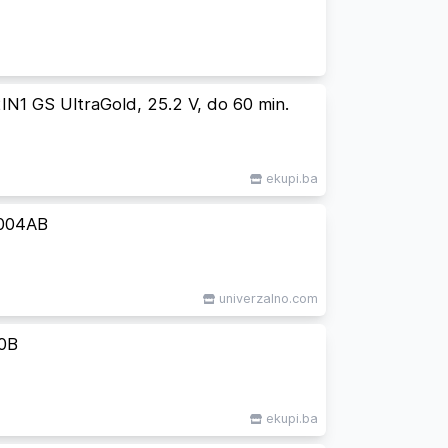
N1 GS UltraGold, 25.2 V, do 60 min.
ekupi.ba
004AB
univerzalno.com
0B
ekupi.ba