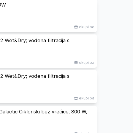
00W
ekupi.ba
Wet&Dry; vodena filtracija s
ekupi.ba
Wet&Dry; vodena filtracija s
ekupi.ba
lactic Ciklonski bez vrećice; 800 W;