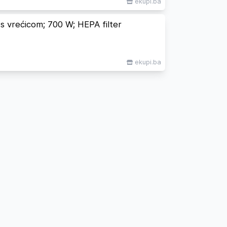
ekupi.ba
 vrećicom; 700 W; HEPA filter
ekupi.ba