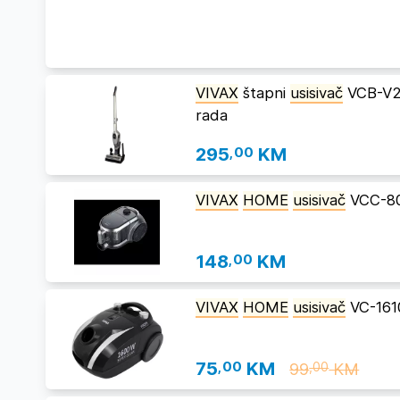
VIVAX
štapni
usisivač
VCB-V2I
rada
295
,00
KM
VIVAX
HOME
usisivač
VCC-8
148
,00
KM
VIVAX
HOME
usisivač
VC-161
75
,00
KM
99
KM
,00