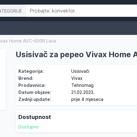
ATEGORIJE
Vivax Home AVC-600R Lava
Usisivač za pepeo Vivax Home
Kategorija:
Usisivači
Brend:
Vivax
Prodavnica:
Tehnomag
Datum objave:
21.02.2023.
Zadnji update:
prije 4 mjeseca
Dostupnost
Dostupno