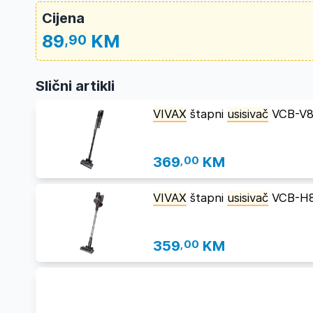
Cijena
89
KM
,90
Slični artikli
VIVAX
štapni
usisivač
VCB-V8 
369
,00
KM
VIVAX
štapni
usisivač
VCB-H8 
359
,00
KM