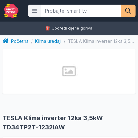
⛽️ Uporedi cijene goriva
Početna
/
Klima uređaji
/
TESLA Klima inverter 12ka 3,5kW TD34TP2T-1232IAW
TESLA Klima inverter 12ka 3,5kW
TD34TP2T-1232IAW