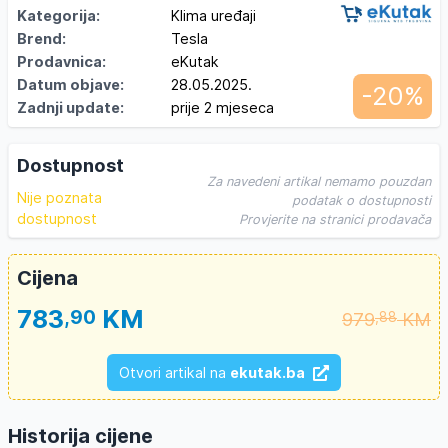
Kategorija:
Klima uređaji
Brend:
Tesla
Prodavnica:
eKutak
Datum objave:
28.05.2025.
-20%
Zadnji update:
prije 2 mjeseca
Dostupnost
Za navedeni artikal nemamo pouzdan
Nije poznata
podatak o dostupnosti
dostupnost
Provjerite na stranici prodavača
Cijena
783
KM
,90
979
KM
,88
Otvori artikal na
ekutak.ba
Historija cijene