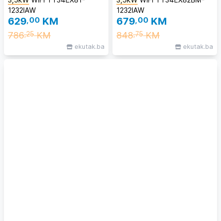
1232IAW
1232IAW
629
,00
KM
679
,00
KM
786
KM
848
KM
,25
,75
ekutak.ba
ekutak.ba