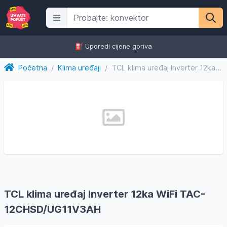
⛽️ Uporedi cijene goriva
Početna
/
Klima uređaji
/
TCL klima uređaj Inverter 12ka WiFi TAC-12CHSD/UG11V3AH
TCL klima uređaj Inverter 12ka WiFi TAC-
12CHSD/UG11V3AH