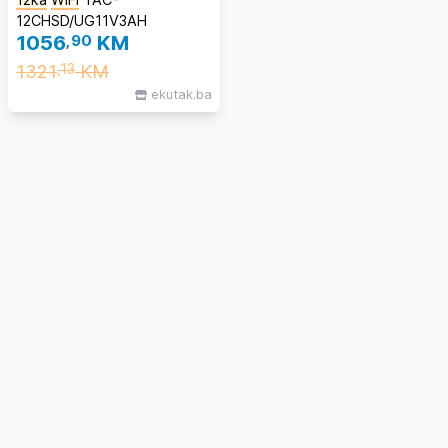
12CHSD/UG11V3AH
1056
,90
KM
1321
KM
,13
ekutak.ba