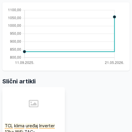
Slični artikli
TCL
klima
uređaj
Inverter
12ka
WiFi
TAC-