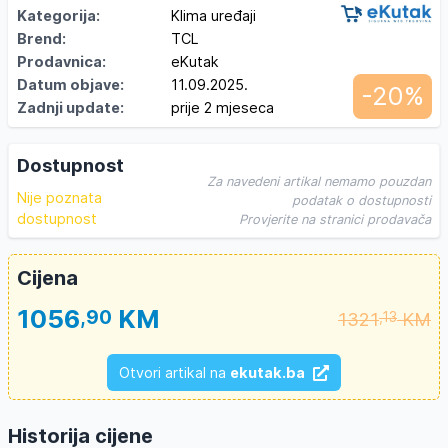
Kategorija:
Klima uređaji
Brend:
TCL
Prodavnica:
eKutak
Datum objave:
11.09.2025.
-20%
Zadnji update:
prije 2 mjeseca
Dostupnost
Za navedeni artikal nemamo pouzdan
Nije poznata
podatak o dostupnosti
dostupnost
Provjerite na stranici prodavača
Cijena
1056
KM
,90
1321
KM
,13
Otvori artikal na
ekutak.ba
Historija cijene