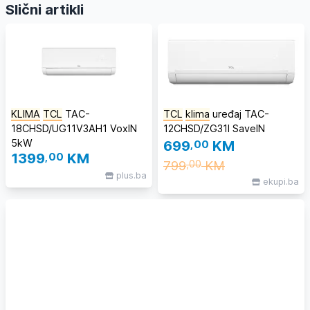
Slični artikli
KLIMA
TCL
TAC-
TCL
klima
uređaj TAC-
18CHSD/UG11V3AH1 VoxIN
12CHSD/ZG31I SaveIN
5kW
699
,00
KM
1399
,00
KM
799
KM
,00
plus.ba
ekupi.ba