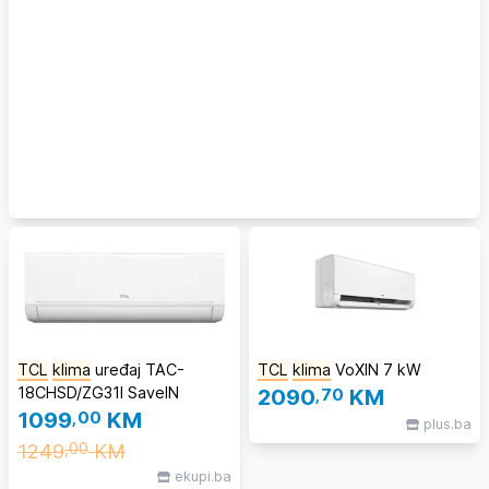
TCL
klima
uređaj TAC-
TCL
klima
VoXIN 7 kW
18CHSD/ZG31I SaveIN
2090
,70
KM
1099
,00
KM
plus.ba
1249
KM
,00
ekupi.ba