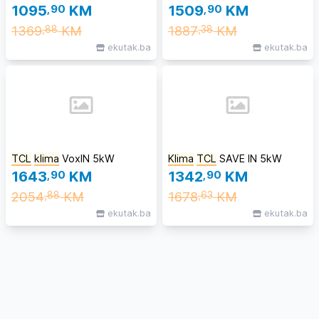
1095
,90
KM
1509
,90
KM
1369
KM
1887
KM
,88
,38
ekutak.ba
ekutak.ba
TCL
klima
VoxIN 5kW
Klima
TCL
SAVE IN 5kW
1643
,90
KM
1342
,90
KM
2054
KM
1678
KM
,88
,63
ekutak.ba
ekutak.ba