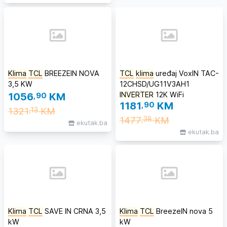
Klima
TCL
BREEZEIN NOVA
TCL
klima
uređaj VoxIN TAC-
3,5 KW
12CHSD/UG11V3AH1
INVERTER
12K WiFi
1056
,90
KM
1181
,90
KM
1321
KM
,13
1477
KM
,38
ekutak.ba
ekutak.ba
Klima
TCL
SAVE IN CRNA 3,5
Klima
TCL
BreezeIN nova 5
kW
kW