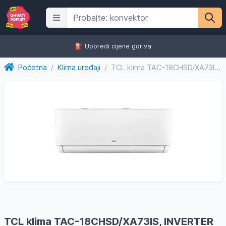
⛽️ Uporedi cijene goriva
Početna
/
Klima uređaji
/
TCL klima TAC-18CHSD/XA73IS, INVERTER
TCL klima TAC-18CHSD/XA73IS, INVERTER