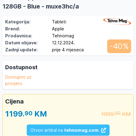
128GB - Blue - muxe3hc/a
Kategorija:
Tableti
Brend:
Apple
Prodavnica:
Tehnomag
Datum objave:
12.12.2024.
-40%
Zadnji update:
prije 4 mjeseca
Dostupnost
Dostupno uz
provjeru
Cijena
1199
KM
,90
1999
KM
,90
Otvori artikal na
tehnomag.com