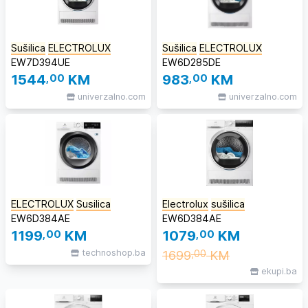
Sušilica
ELECTROLUX
Sušilica
ELECTROLUX
EW7D394UE
EW6D285DE
1544
,00
KM
983
,00
KM
univerzalno.com
univerzalno.com
ELECTROLUX
Susilica
Electrolux
sušilica
EW6D384AE
EW6D384AE
1199
,00
KM
1079
,00
KM
technoshop.ba
1699
KM
,00
ekupi.ba