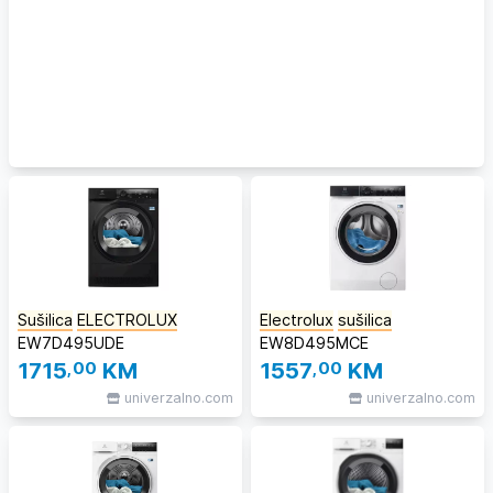
Sušilica
ELECTROLUX
Electrolux
sušilica
EW7D495UDE
EW8D495MCE
1715
,00
KM
1557
,00
KM
univerzalno.com
univerzalno.com