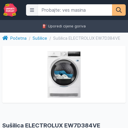
⛽️ Uporedi cijene goriva
Početna
/
Sušilice
/
Sušilica ELECTROLUX EW7D384VE
Sušilica ELECTROLUX EW7D384VE