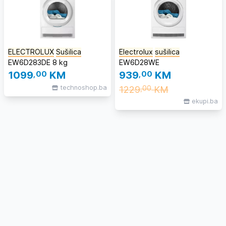
ELECTROLUX
Sušilica
Electrolux
sušilica
EW6D283DE 8 kg
EW6D28WE
1099
,00
KM
939
,00
KM
technoshop.ba
1229
KM
,00
ekupi.ba